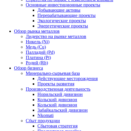
Основные инвестиционные проекты
Добывающие активы
Перерабатывающие проекты
Экологические проекты
Энергетические проекты
Обзор рынка металлов
Лидерство на рынке металлов
Никель (Ni)
Медь (Cu)
Палладий (Pd)
Платина (Pt)
Родий (Rh)
Обзор бизнеса
Минерально-сырьевая база
Действующие месторождения
Проекты развития
Производственная деятельность
Норильский дивизион
Кольский дивизион
Кольский дивизион
Забайкальский дивизион
Nkomati
Сбыт продукции
Сбытовая стратегия