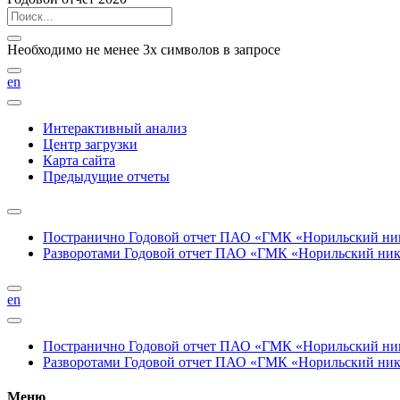
Необходимо не менее 3х символов в запросе
en
Интерактивный анализ
Центр загрузки
Карта сайта
Предыдущие отчеты
Постранично
Годовой отчет ПАО «ГМК «Норильский нике
Разворотами
Годовой отчет ПАО «ГМК «Норильский никел
en
Постранично
Годовой отчет ПАО «ГМК «Норильский нике
Разворотами
Годовой отчет ПАО «ГМК «Норильский никел
Меню