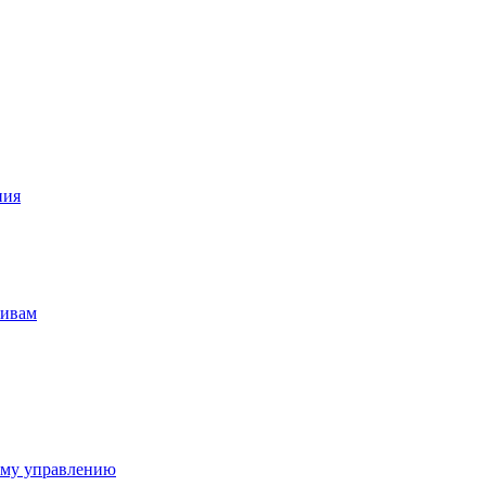
ния
тивам
ому управлению