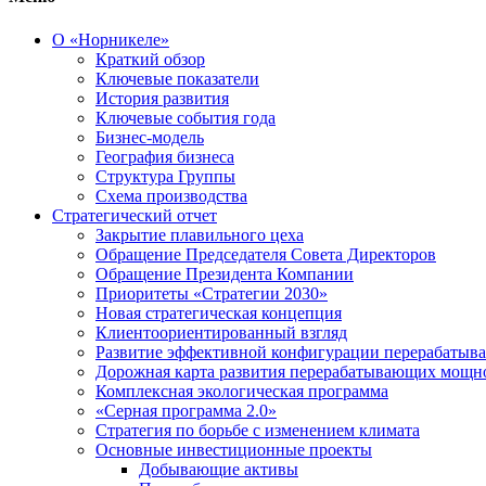
О «Норникеле»
Краткий обзор
Ключевые показатели
История развития
Ключевые события года
Бизнес-модель
География бизнеса
Структура Группы
Схема производства
Стратегический отчет
Закрытие плавильного цеха
Обращение Председателя Совета Директоров
Обращение Президента Компании
Приоритеты «Стратегии 2030»
Новая стратегическая концепция
Клиентоориентированный взгляд
Развитие эффективной конфигурации перерабаты
Дорожная карта развития перерабатывающих мощн
Комплексная экологическая программа
«Серная программа 2.0»
Стратегия по борьбе с изменением климата
Основные инвестиционные проекты
Добывающие активы