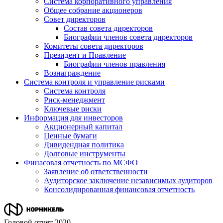
Система корпоративного управления
Общее собрание акционеров
Совет директоров
Состав совета директоров
Биографии членов совета директоров
Комитеты совета директоров
Президент и Правление
Биографии членов правления
Вознаграждение
Система контроля и управление рисками
Система контроля
Риск-менеджмент
Ключевые риски
Информация для инвесторов
Акционерный капитал
Ценные бумаги
Дивидендная политика
Долговые инструменты
Финасовая отчетность по МСФО
Заявление об ответственности
Аудиторское заключение независимых аудиторов
Консолидированная финансовая отчетность
Годовой отчет 2020