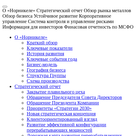
О «Норникеле»
Стратегический отчет
Обзор рынка металлов
Обзор бизнеса
Устойчивое развитие
Корпоративное
управление
Система контроля и управление рисками
Информация для инвесторов
Финасовая отчетность по МСФО
О «Норникеле»
Краткий обзор
Ключевые показатели
История развития
Ключевые события года
Бизнес-модель
География бизнеса
Структура Группы
Схема производства
Стратегический отчет
Закрытие плавильного цеха
Обращение Председателя Совета Директоров
Обращение Президента Компании
Приоритеты «Стратегии 2030»
Новая стратегическая концепция
Клиентоориентированный взгляд
Развитие эффективной конфигурации
перерабатывающих мощностей
Дорожная карта развития перерабатывающих