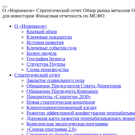
О «Норникеле»
Стратегический отчет
Обзор рынка металлов
О
для инвесторов
Финасовая отчетность по МСФО
О «Норникеле»
Краткий обзор
Ключевые показатели
История развития
Ключевые события года
Бизнес-модель
География бизнеса
Структура Группы
Схема производства
Стратегический отчет
Закрытие плавильного цеха
Обращение Председателя Совета Директоров
Обращение Президента Компании
Приоритеты «Стратегии 2030»
Новая стратегическая концепция
Клиентоориентированный взгляд
Развитие эффективной конфигурации перерабаты
Дорожная карта развития перерабатывающих мощн
Комплексная экологическая программа
«Серная программа 2.0»
Стратегия по борьбе с изменением климата