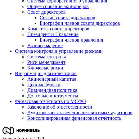
Система корпоративного управления
Общее собрание акционеров
Совет директоров
Состав совета директоров
Биографии членов совета директоров
Комитеты совета директоров
Президент и Правление
Биографии членов правления
Вознаграждение
Система контроля и управление рисками
Система контроля
Риск-менеджмент
Ключевые риски
Информация для инвесторов
Акционерный капитал
Ценные бумаги
Дивидендная политика
Долговые инструменты
Финасовая отчетность по МСФО
Заявление об ответственности
Аудиторское заключение независимых аудиторов
Консолидированная финансовая отчетность
Годовой отчет 2020