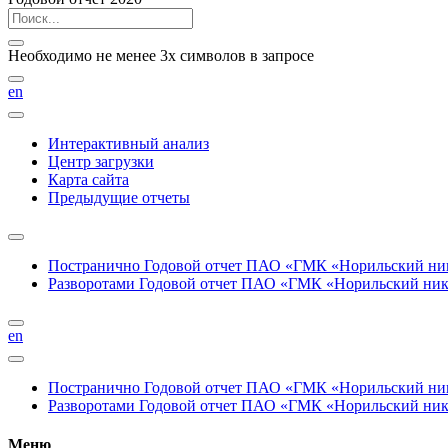
Необходимо не менее 3х символов в запросе
en
Интерактивный анализ
Центр загрузки
Карта сайта
Предыдущие отчеты
Постранично
Годовой отчет ПАО «ГМК «Норильский нике
Разворотами
Годовой отчет ПАО «ГМК «Норильский никел
en
Постранично
Годовой отчет ПАО «ГМК «Норильский нике
Разворотами
Годовой отчет ПАО «ГМК «Норильский никел
Меню