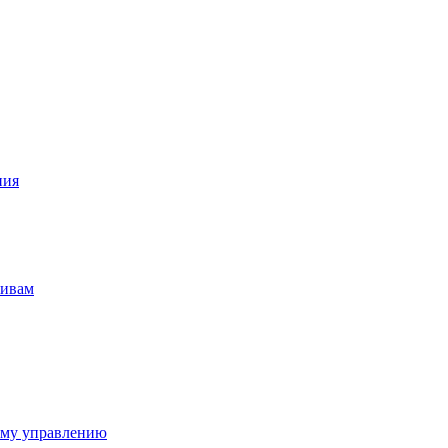
ния
тивам
ому управлению