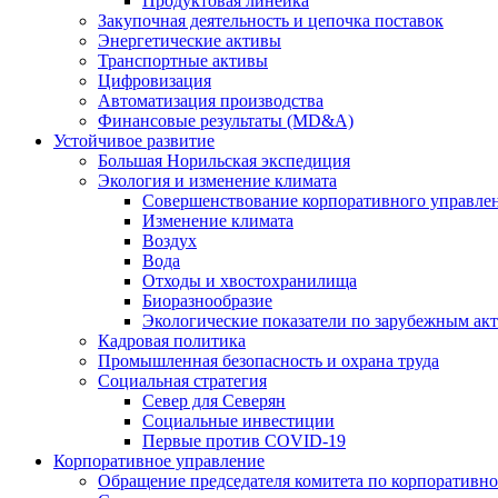
Продуктовая линейка
Закупочная деятельность и цепочка поставок
Энергетические активы
Транспортные активы
Цифровизация
Автоматизация производства
Финансовые результаты (MD&A)
Устойчивое развитие
Большая Норильская экспедиция
Экология и изменение климата
Совершенствование корпоративного управле
Изменение климата
Воздух
Вода
Отходы и хвостохранилища
Биоразнообразие
Экологические показатели по зарубежным ак
Кадровая политика
Промышленная безопасность и охрана труда
Социальная стратегия
Север для Северян
Социальные инвестиции
Первые против COVID‑19
Корпоративное управление
Обращение председателя комитета по корпоративн