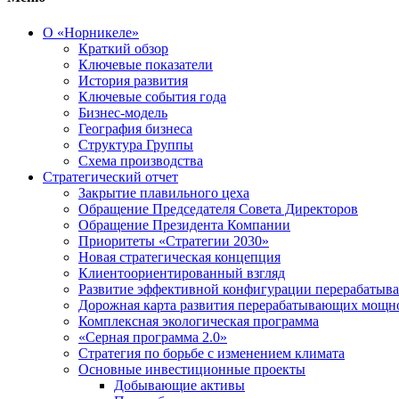
О «Норникеле»
Краткий обзор
Ключевые показатели
История развития
Ключевые события года
Бизнес-модель
География бизнеса
Структура Группы
Схема производства
Стратегический отчет
Закрытие плавильного цеха
Обращение Председателя Совета Директоров
Обращение Президента Компании
Приоритеты «Стратегии 2030»
Новая стратегическая концепция
Клиентоориентированный взгляд
Развитие эффективной конфигурации перерабаты
Дорожная карта развития перерабатывающих мощн
Комплексная экологическая программа
«Серная программа 2.0»
Стратегия по борьбе с изменением климата
Основные инвестиционные проекты
Добывающие активы