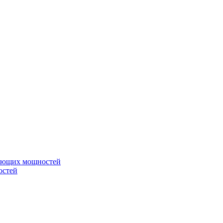
вающих мощностей
остей