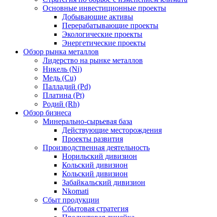
Основные инвестиционные проекты
Добывающие активы
Перерабатывающие проекты
Экологические проекты
Энергетические проекты
Обзор рынка металлов
Лидерство на рынке металлов
Никель (Ni)
Медь (Cu)
Палладий (Pd)
Платина (Pt)
Родий (Rh)
Обзор бизнеса
Минерально-сырьевая база
Действующие месторождения
Проекты развития
Производственная деятельность
Норильский дивизион
Кольский дивизион
Кольский дивизион
Забайкальский дивизион
Nkomati
Сбыт продукции
Сбытовая стратегия