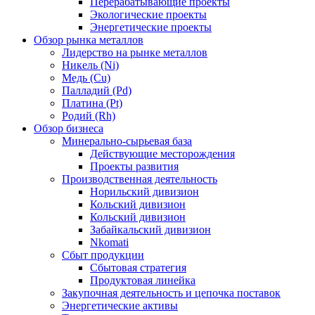
Перерабатывающие проекты
Экологические проекты
Энергетические проекты
Обзор рынка металлов
Лидерство на рынке металлов
Никель (Ni)
Медь (Cu)
Палладий (Pd)
Платина (Pt)
Родий (Rh)
Обзор бизнеса
Минерально-сырьевая база
Действующие месторождения
Проекты развития
Производственная деятельность
Норильский дивизион
Кольский дивизион
Кольский дивизион
Забайкальский дивизион
Nkomati
Сбыт продукции
Сбытовая стратегия
Продуктовая линейка
Закупочная деятельность и цепочка поставок
Энергетические активы