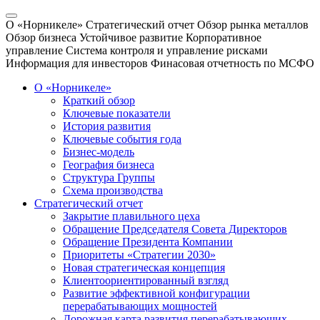
О «Норникеле»
Стратегический отчет
Обзор рынка металлов
Обзор бизнеса
Устойчивое развитие
Корпоративное
управление
Система контроля и управление рисками
Информация для инвесторов
Финасовая отчетность по МСФО
О «Норникеле»
Краткий обзор
Ключевые показатели
История развития
Ключевые события года
Бизнес-модель
География бизнеса
Структура Группы
Схема производства
Стратегический отчет
Закрытие плавильного цеха
Обращение Председателя Совета Директоров
Обращение Президента Компании
Приоритеты «Стратегии 2030»
Новая стратегическая концепция
Клиентоориентированный взгляд
Развитие эффективной конфигурации
перерабатывающих мощностей
Дорожная карта развития перерабатывающих