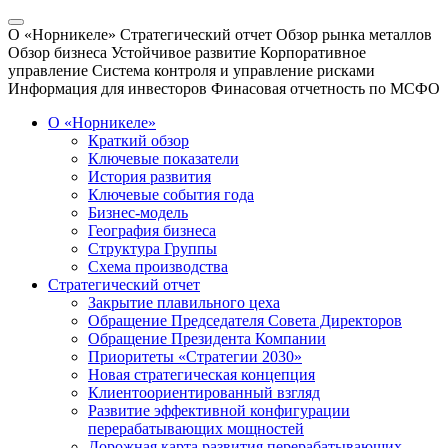
О «Норникеле»
Стратегический отчет
Обзор рынка металлов
Обзор бизнеса
Устойчивое развитие
Корпоративное
управление
Система контроля и управление рисками
Информация для инвесторов
Финасовая отчетность по МСФО
О «Норникеле»
Краткий обзор
Ключевые показатели
История развития
Ключевые события года
Бизнес-модель
География бизнеса
Структура Группы
Схема производства
Стратегический отчет
Закрытие плавильного цеха
Обращение Председателя Совета Директоров
Обращение Президента Компании
Приоритеты «Стратегии 2030»
Новая стратегическая концепция
Клиентоориентированный взгляд
Развитие эффективной конфигурации
перерабатывающих мощностей
Дорожная карта развития перерабатывающих