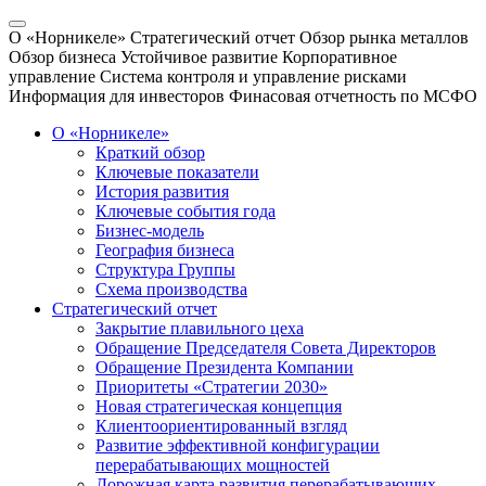
О «Норникеле»
Стратегический отчет
Обзор рынка металлов
Обзор бизнеса
Устойчивое развитие
Корпоративное
управление
Система контроля и управление рисками
Информация для инвесторов
Финасовая отчетность по МСФО
О «Норникеле»
Краткий обзор
Ключевые показатели
История развития
Ключевые события года
Бизнес-модель
География бизнеса
Структура Группы
Схема производства
Стратегический отчет
Закрытие плавильного цеха
Обращение Председателя Совета Директоров
Обращение Президента Компании
Приоритеты «Стратегии 2030»
Новая стратегическая концепция
Клиентоориентированный взгляд
Развитие эффективной конфигурации
перерабатывающих мощностей
Дорожная карта развития перерабатывающих