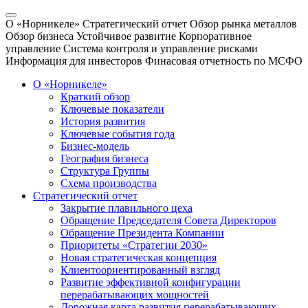
О «Норникеле»
Стратегический отчет
Обзор рынка металлов
Обзор бизнеса
Устойчивое развитие
Корпоративное
управление
Система контроля и управление рисками
Информация для инвесторов
Финасовая отчетность по МСФО
О «Норникеле»
Краткий обзор
Ключевые показатели
История развития
Ключевые события года
Бизнес-модель
География бизнеса
Структура Группы
Схема производства
Стратегический отчет
Закрытие плавильного цеха
Обращение Председателя Совета Директоров
Обращение Президента Компании
Приоритеты «Стратегии 2030»
Новая стратегическая концепция
Клиентоориентированный взгляд
Развитие эффективной конфигурации
перерабатывающих мощностей
Дорожная карта развития перерабатывающих