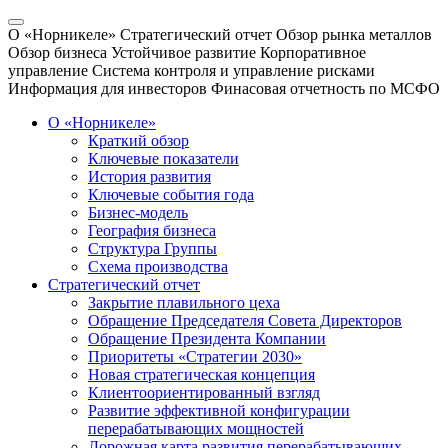
О «Норникеле»
Стратегический отчет
Обзор рынка металлов
Обзор бизнеса
Устойчивое развитие
Корпоративное
управление
Система контроля и управление рисками
Информация для инвесторов
Финасовая отчетность по МСФО
О «Норникеле»
Краткий обзор
Ключевые показатели
История развития
Ключевые события года
Бизнес-модель
География бизнеса
Структура Группы
Схема производства
Стратегический отчет
Закрытие плавильного цеха
Обращение Председателя Совета Директоров
Обращение Президента Компании
Приоритеты «Стратегии 2030»
Новая стратегическая концепция
Клиентоориентированный взгляд
Развитие эффективной конфигурации
перерабатывающих мощностей
Дорожная карта развития перерабатывающих