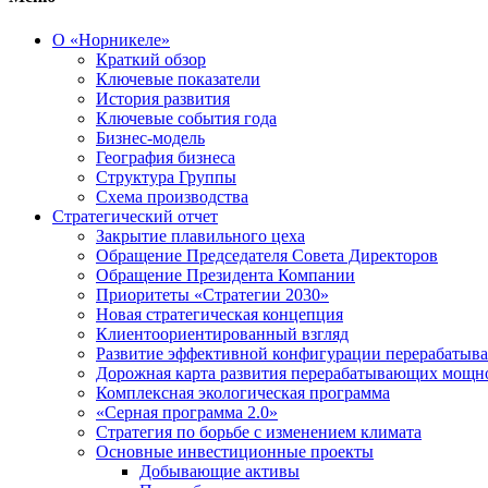
О «Норникеле»
Краткий обзор
Ключевые показатели
История развития
Ключевые события года
Бизнес-модель
География бизнеса
Структура Группы
Схема производства
Стратегический отчет
Закрытие плавильного цеха
Обращение Председателя Совета Директоров
Обращение Президента Компании
Приоритеты «Стратегии 2030»
Новая стратегическая концепция
Клиентоориентированный взгляд
Развитие эффективной конфигурации перерабаты
Дорожная карта развития перерабатывающих мощн
Комплексная экологическая программа
«Серная программа 2.0»
Стратегия по борьбе с изменением климата
Основные инвестиционные проекты
Добывающие активы