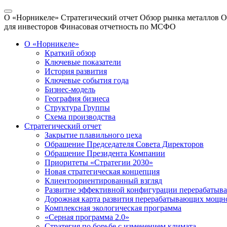
О «Норникеле»
Стратегический отчет
Обзор рынка металлов
О
для инвесторов
Финасовая отчетность по МСФО
О «Норникеле»
Краткий обзор
Ключевые показатели
История развития
Ключевые события года
Бизнес-модель
География бизнеса
Структура Группы
Схема производства
Стратегический отчет
Закрытие плавильного цеха
Обращение Председателя Совета Директоров
Обращение Президента Компании
Приоритеты «Стратегии 2030»
Новая стратегическая концепция
Клиентоориентированный взгляд
Развитие эффективной конфигурации перерабаты
Дорожная карта развития перерабатывающих мощн
Комплексная экологическая программа
«Серная программа 2.0»
Стратегия по борьбе с изменением климата