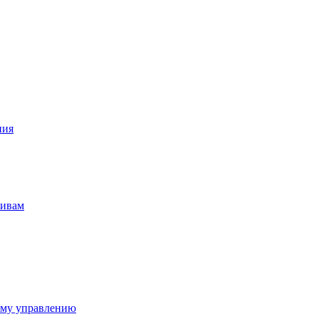
ния
тивам
ому управлению