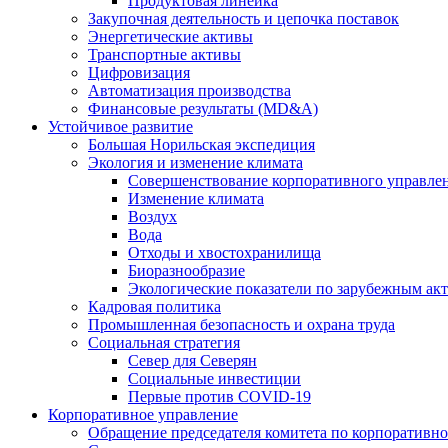
Продуктовая линейка
Закупочная деятельность и цепочка поставок
Энергетические активы
Транспортные активы
Цифровизация
Автоматизация производства
Финансовые результаты (MD&A)
Устойчивое развитие
Большая Норильская экспедиция
Экология и изменение климата
Совершенствование корпоративного управле
Изменение климата
Воздух
Вода
Отходы и хвостохранилища
Биоразнообразие
Экологические показатели по зарубежным ак
Кадровая политика
Промышленная безопасность и охрана труда
Социальная стратегия
Север для Северян
Социальные инвестиции
Первые против COVID‑19
Корпоративное управление
Обращение председателя комитета по корпоративн