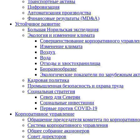
Транспортные активы
Цифровизация
Автоматизация производства
Финансовые результаты (MD&A)
Устойчивое развитие
Большая Норильская экспедиция
Экология и изменение климата
Совершенствование корпоративного управле
Изменение климата
Воздух
Вода
Отходы и хвостохранилища
Биоразнообразие
Экологические показатели по зарубежным ак
Кадровая политика
Промышленная безопасность и охрана труда
Социальная стратегия
Север для Северян
Социальные инвестиции
Первые против COVID‑19
Корпоративное управление
Обращение председателя комитета по корпоративн
Система корпоративного управления
Общее собрание акционеров
Совет директоров