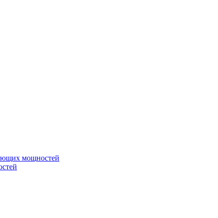
вающих мощностей
остей