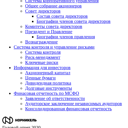
Система корпоративного управления
Общее собрание акционеров
Совет директоров
Состав совета директоров
Биографии членов совета директоров
Комитеты совета директоров
Президент и Правление
Биографии членов правления
Вознаграждение
Система контроля и управление рисками
Система контроля
Риск-менеджмент
Ключевые риски
Информация для инвесторов
Акционерный капитал
Ценные бумаги
Дивидендная политика
Долговые инструменты
Финасовая отчетность по МСФО
Заявление об ответственности
Аудиторское заключение независимых аудиторов
Консолидированная финансовая отчетность
Годовой отчет 2020