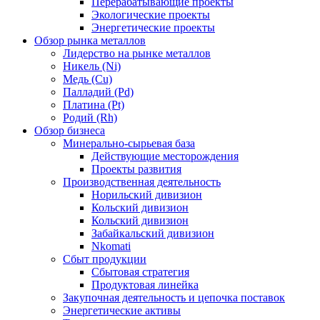
Перерабатывающие проекты
Экологические проекты
Энергетические проекты
Обзор рынка металлов
Лидерство на рынке металлов
Никель (Ni)
Медь (Cu)
Палладий (Pd)
Платина (Pt)
Родий (Rh)
Обзор бизнеса
Минерально-сырьевая база
Действующие месторождения
Проекты развития
Производственная деятельность
Норильский дивизион
Кольский дивизион
Кольский дивизион
Забайкальский дивизион
Nkomati
Сбыт продукции
Сбытовая стратегия
Продуктовая линейка
Закупочная деятельность и цепочка поставок
Энергетические активы