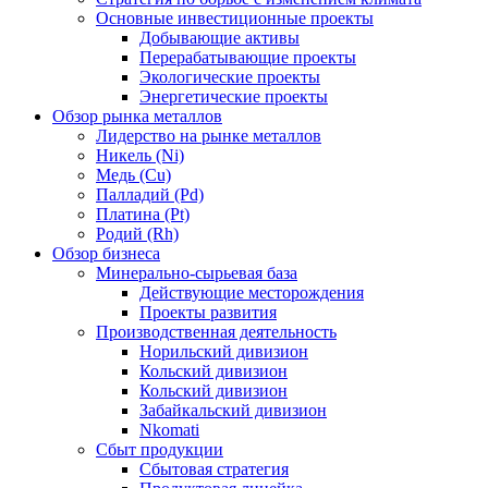
Основные инвестиционные проекты
Добывающие активы
Перерабатывающие проекты
Экологические проекты
Энергетические проекты
Обзор рынка металлов
Лидерство на рынке металлов
Никель (Ni)
Медь (Cu)
Палладий (Pd)
Платина (Pt)
Родий (Rh)
Обзор бизнеса
Минерально-сырьевая база
Действующие месторождения
Проекты развития
Производственная деятельность
Норильский дивизион
Кольский дивизион
Кольский дивизион
Забайкальский дивизион
Nkomati
Сбыт продукции
Сбытовая стратегия