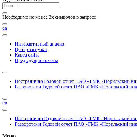
Необходимо не менее 3х символов в запросе
en
Интерактивный анализ
Центр загрузки
Карта сайта
Предыдущие отчеты
Постранично
Годовой отчет ПАО «ГМК «Норильский нике
Разворотами
Годовой отчет ПАО «ГМК «Норильский никел
en
Постранично
Годовой отчет ПАО «ГМК «Норильский нике
Разворотами
Годовой отчет ПАО «ГМК «Норильский никел
Меню