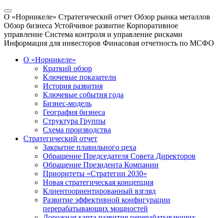
О «Норникеле»
Стратегический отчет
Обзор рынка металлов
Обзор бизнеса
Устойчивое развитие
Корпоративное
управление
Система контроля и управление рисками
Информация для инвесторов
Финасовая отчетность по МСФО
О «Норникеле»
Краткий обзор
Ключевые показатели
История развития
Ключевые события года
Бизнес-модель
География бизнеса
Структура Группы
Схема производства
Стратегический отчет
Закрытие плавильного цеха
Обращение Председателя Совета Директоров
Обращение Президента Компании
Приоритеты «Стратегии 2030»
Новая стратегическая концепция
Клиентоориентированный взгляд
Развитие эффективной конфигурации
перерабатывающих мощностей
Дорожная карта развития перерабатывающих