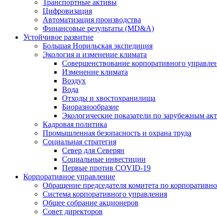
Транспортные активы
Цифровизация
Автоматизация производства
Финансовые результаты (MD&A)
Устойчивое развитие
Большая Норильская экспедиция
Экология и изменение климата
Совершенствование корпоративного управле
Изменение климата
Воздух
Вода
Отходы и хвостохранилища
Биоразнообразие
Экологические показатели по зарубежным ак
Кадровая политика
Промышленная безопасность и охрана труда
Социальная стратегия
Север для Северян
Социальные инвестиции
Первые против COVID‑19
Корпоративное управление
Обращение председателя комитета по корпоративн
Система корпоративного управления
Общее собрание акционеров
Совет директоров