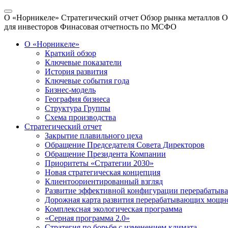
О «Норникеле»
Стратегический отчет
Обзор рынка металлов
О
для инвесторов
Финасовая отчетность по МСФО
О «Норникеле»
Краткий обзор
Ключевые показатели
История развития
Ключевые события года
Бизнес-модель
География бизнеса
Структура Группы
Схема производства
Стратегический отчет
Закрытие плавильного цеха
Обращение Председателя Совета Директоров
Обращение Президента Компании
Приоритеты «Стратегии 2030»
Новая стратегическая концепция
Клиентоориентированный взгляд
Развитие эффективной конфигурации перерабаты
Дорожная карта развития перерабатывающих мощн
Комплексная экологическая программа
«Серная программа 2.0»
Стратегия по борьбе с изменением климата