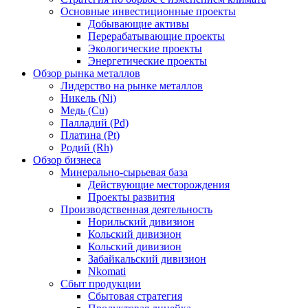
Основные инвестиционные проекты
Добывающие активы
Перерабатывающие проекты
Экологические проекты
Энергетические проекты
Обзор рынка металлов
Лидерство на рынке металлов
Никель (Ni)
Медь (Cu)
Палладий (Pd)
Платина (Pt)
Родий (Rh)
Обзор бизнеса
Минерально-сырьевая база
Действующие месторождения
Проекты развития
Производственная деятельность
Норильский дивизион
Кольский дивизион
Кольский дивизион
Забайкальский дивизион
Nkomati
Сбыт продукции
Сбытовая стратегия