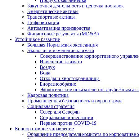
Продуктовая линейка
Закупочная деятельность и цепочка поставок
Энергетические активы
Транспортные активы
Цифровизация
Автоматизация производства
Финансовые результаты (MD&A)
Устойчивое развитие
Большая Норильская экспедиция
Экология и изменение климата
Совершенствование корпоративного управле
Изменение климата
Воздух
Вода
Отходы и хвостохранилища
Биоразнообразие
Экологические показатели по зарубежным ак
Кадровая политика
Промышленная безопасность и охрана труда
Социальная стратегия
Север для Северян
Социальные инвестиции
Первые против COVID‑19
Корпоративное управление
Обращение председателя комитета по корпоративн