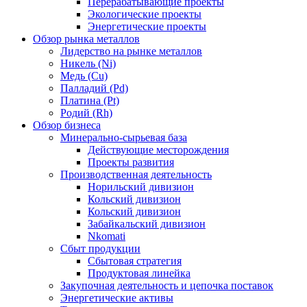
Перерабатывающие проекты
Экологические проекты
Энергетические проекты
Обзор рынка металлов
Лидерство на рынке металлов
Никель (Ni)
Медь (Cu)
Палладий (Pd)
Платина (Pt)
Родий (Rh)
Обзор бизнеса
Минерально-сырьевая база
Действующие месторождения
Проекты развития
Производственная деятельность
Норильский дивизион
Кольский дивизион
Кольский дивизион
Забайкальский дивизион
Nkomati
Сбыт продукции
Сбытовая стратегия
Продуктовая линейка
Закупочная деятельность и цепочка поставок
Энергетические активы