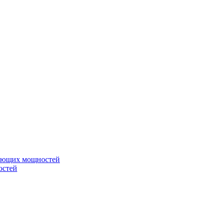
вающих мощностей
остей