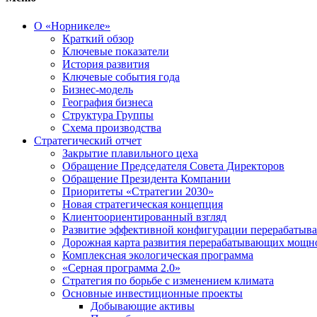
О «Норникеле»
Краткий обзор
Ключевые показатели
История развития
Ключевые события года
Бизнес-модель
География бизнеса
Структура Группы
Схема производства
Стратегический отчет
Закрытие плавильного цеха
Обращение Председателя Совета Директоров
Обращение Президента Компании
Приоритеты «Стратегии 2030»
Новая стратегическая концепция
Клиентоориентированный взгляд
Развитие эффективной конфигурации перерабаты
Дорожная карта развития перерабатывающих мощн
Комплексная экологическая программа
«Серная программа 2.0»
Стратегия по борьбе с изменением климата
Основные инвестиционные проекты
Добывающие активы