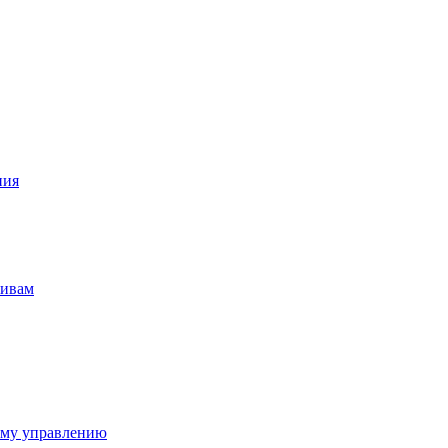
ния
тивам
ому управлению