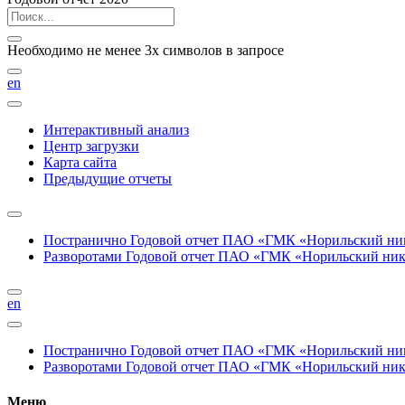
Необходимо не менее 3х символов в запросе
en
Интерактивный анализ
Центр загрузки
Карта сайта
Предыдущие отчеты
Постранично
Годовой отчет ПАО «ГМК «Норильский нике
Разворотами
Годовой отчет ПАО «ГМК «Норильский никел
en
Постранично
Годовой отчет ПАО «ГМК «Норильский нике
Разворотами
Годовой отчет ПАО «ГМК «Норильский никел
Меню