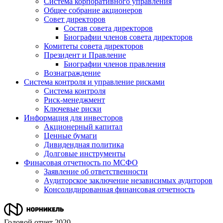
Система корпоративного управления
Общее собрание акционеров
Совет директоров
Состав совета директоров
Биографии членов совета директоров
Комитеты совета директоров
Президент и Правление
Биографии членов правления
Вознаграждение
Система контроля и управление рисками
Система контроля
Риск-менеджмент
Ключевые риски
Информация для инвесторов
Акционерный капитал
Ценные бумаги
Дивидендная политика
Долговые инструменты
Финасовая отчетность по МСФО
Заявление об ответственности
Аудиторское заключение независимых аудиторов
Консолидированная финансовая отчетность
Годовой отчет 2020