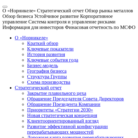
О «Норникеле»
Стратегический отчет
Обзор рынка металлов
Обзор бизнеса
Устойчивое развитие
Корпоративное
управление
Система контроля и управление рисками
Информация для инвесторов
Финасовая отчетность по МСФО
О «Норникеле»
Краткий обзор
Ключевые показатели
История развития
Ключевые события года
Бизнес-модель
География бизнеса
Структура Группы
Схема производства
Стратегический отчет
Закрытие плавильного цеха
Обращение Председателя Совета Директоров
Обращение Президента Компании
Приоритеты «Стратегии 2030»
Новая стратегическая концепция
Клиентоориентированный взгляд
Развитие эффективной конфигурации
перерабатывающих мощностей
Дорожная карта развития перерабатывающих