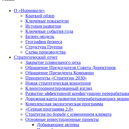
О «Норникеле»
Краткий обзор
Ключевые показатели
История развития
Ключевые события года
Бизнес-модель
География бизнеса
Структура Группы
Схема производства
Стратегический отчет
Закрытие плавильного цеха
Обращение Председателя Совета Директоров
Обращение Президента Компании
Приоритеты «Стратегии 2030»
Новая стратегическая концепция
Клиентоориентированный взгляд
Развитие эффективной конфигурации перерабаты
Дорожная карта развития перерабатывающих мощн
Комплексная экологическая программа
«Серная программа 2.0»
Стратегия по борьбе с изменением климата
Основные инвестиционные проекты
Добывающие активы