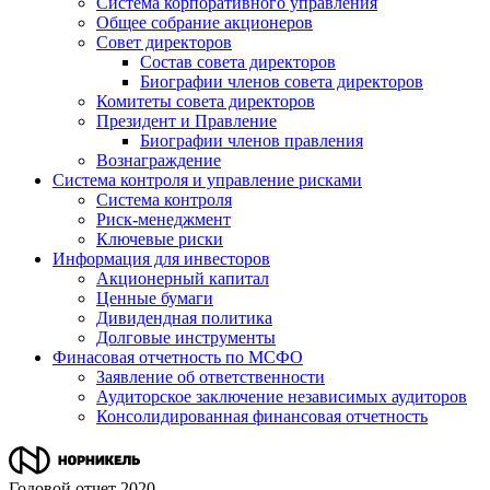
Система корпоративного управления
Общее собрание акционеров
Совет директоров
Состав совета директоров
Биографии членов совета директоров
Комитеты совета директоров
Президент и Правление
Биографии членов правления
Вознаграждение
Система контроля и управление рисками
Система контроля
Риск-менеджмент
Ключевые риски
Информация для инвесторов
Акционерный капитал
Ценные бумаги
Дивидендная политика
Долговые инструменты
Финасовая отчетность по МСФО
Заявление об ответственности
Аудиторское заключение независимых аудиторов
Консолидированная финансовая отчетность
Годовой отчет 2020