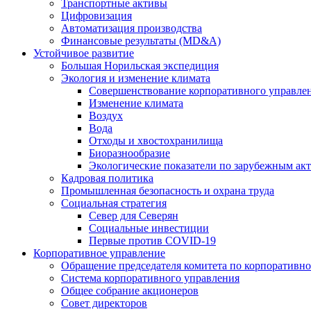
Транспортные активы
Цифровизация
Автоматизация производства
Финансовые результаты (MD&A)
Устойчивое развитие
Большая Норильская экспедиция
Экология и изменение климата
Совершенствование корпоративного управле
Изменение климата
Воздух
Вода
Отходы и хвостохранилища
Биоразнообразие
Экологические показатели по зарубежным ак
Кадровая политика
Промышленная безопасность и охрана труда
Социальная стратегия
Север для Северян
Социальные инвестиции
Первые против COVID‑19
Корпоративное управление
Обращение председателя комитета по корпоративн
Система корпоративного управления
Общее собрание акционеров
Совет директоров