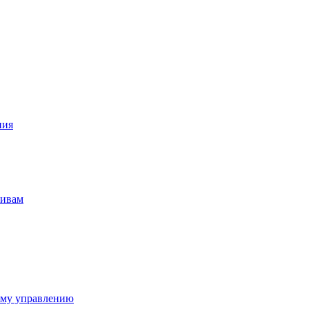
ния
тивам
ому управлению