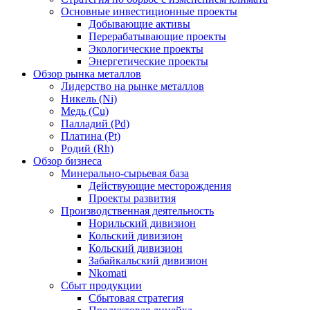
Основные инвестиционные проекты
Добывающие активы
Перерабатывающие проекты
Экологические проекты
Энергетические проекты
Обзор рынка металлов
Лидерство на рынке металлов
Никель (Ni)
Медь (Cu)
Палладий (Pd)
Платина (Pt)
Родий (Rh)
Обзор бизнеса
Минерально-сырьевая база
Действующие месторождения
Проекты развития
Производственная деятельность
Норильский дивизион
Кольский дивизион
Кольский дивизион
Забайкальский дивизион
Nkomati
Сбыт продукции
Сбытовая стратегия