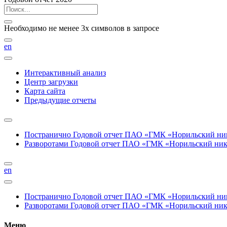
Необходимо не менее 3х символов в запросе
en
Интерактивный анализ
Центр загрузки
Карта сайта
Предыдущие отчеты
Постранично
Годовой отчет ПАО «ГМК «Норильский нике
Разворотами
Годовой отчет ПАО «ГМК «Норильский никел
en
Постранично
Годовой отчет ПАО «ГМК «Норильский нике
Разворотами
Годовой отчет ПАО «ГМК «Норильский никел
Меню