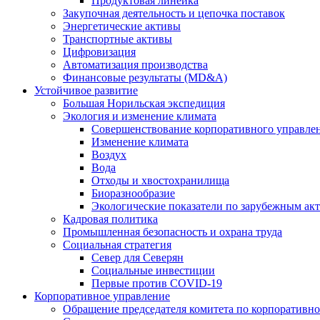
Продуктовая линейка
Закупочная деятельность и цепочка поставок
Энергетические активы
Транспортные активы
Цифровизация
Автоматизация производства
Финансовые результаты (MD&A)
Устойчивое развитие
Большая Норильская экспедиция
Экология и изменение климата
Совершенствование корпоративного управле
Изменение климата
Воздух
Вода
Отходы и хвостохранилища
Биоразнообразие
Экологические показатели по зарубежным ак
Кадровая политика
Промышленная безопасность и охрана труда
Социальная стратегия
Север для Северян
Социальные инвестиции
Первые против COVID‑19
Корпоративное управление
Обращение председателя комитета по корпоративн