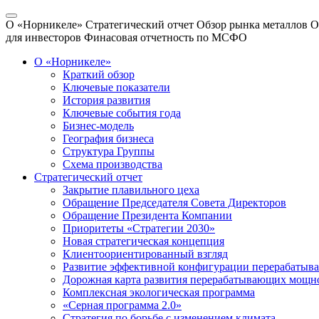
О «Норникеле»
Стратегический отчет
Обзор рынка металлов
О
для инвесторов
Финасовая отчетность по МСФО
О «Норникеле»
Краткий обзор
Ключевые показатели
История развития
Ключевые события года
Бизнес-модель
География бизнеса
Структура Группы
Схема производства
Стратегический отчет
Закрытие плавильного цеха
Обращение Председателя Совета Директоров
Обращение Президента Компании
Приоритеты «Стратегии 2030»
Новая стратегическая концепция
Клиентоориентированный взгляд
Развитие эффективной конфигурации перерабаты
Дорожная карта развития перерабатывающих мощн
Комплексная экологическая программа
«Серная программа 2.0»
Стратегия по борьбе с изменением климата