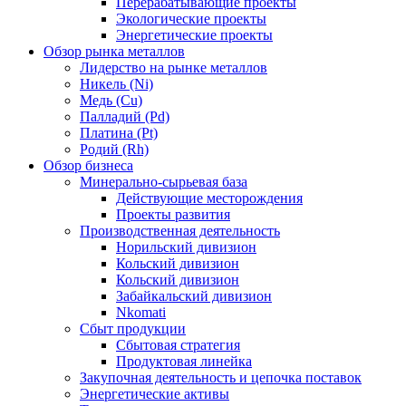
Перерабатывающие проекты
Экологические проекты
Энергетические проекты
Обзор рынка металлов
Лидерство на рынке металлов
Никель (Ni)
Медь (Cu)
Палладий (Pd)
Платина (Pt)
Родий (Rh)
Обзор бизнеса
Минерально-сырьевая база
Действующие месторождения
Проекты развития
Производственная деятельность
Норильский дивизион
Кольский дивизион
Кольский дивизион
Забайкальский дивизион
Nkomati
Сбыт продукции
Сбытовая стратегия
Продуктовая линейка
Закупочная деятельность и цепочка поставок
Энергетические активы