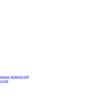
вающих мощностей
остей