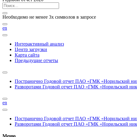
Необходимо не менее 3х символов в запросе
en
Интерактивный анализ
Центр загрузки
Карта сайта
Предыдущие отчеты
Постранично
Годовой отчет ПАО «ГМК «Норильский нике
Разворотами
Годовой отчет ПАО «ГМК «Норильский никел
en
Постранично
Годовой отчет ПАО «ГМК «Норильский нике
Разворотами
Годовой отчет ПАО «ГМК «Норильский никел
Меню