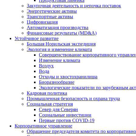
Продуктовая линейка
Закупочная деятельность и цепочка поставок
Энергетические активы
Транспортные активы
Цифровизация
Автоматизация производства
Финансовые результаты (MD&A)
Устойчивое развитие
Большая Норильская экспедиция
Экология и изменение климата
Совершенствование корпоративного управле
Изменение климата
Воздух
Вода
Отходы и хвостохранилища
Биоразнообразие
Экологические показатели по зарубежным ак
Кадровая политика
Промышленная безопасность и охрана труда
Социальная стратегия
Север для Северян
Социальные инвестиции
Первые против COVID‑19
Корпоративное управление
Обращение председателя комитета по корпоративн