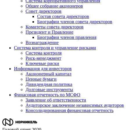
Система корпоративного управления
Общее собрание акционеров
Совет директоров
Состав совета директоров
Биографии членов совета директоров
Комитеты совета директоров
Президент и Правление
Биографии членов правления
Вознаграждение
Система контроля и управление рисками
Система контроля
Риск-менеджмент
Ключевые риски
Информация для инвесторов
Акционерный капитал
Ценные бумаги
Дивидендная политика
Долговые инструменты
Финасовая отчетность по МСФО
Заявление об ответственности
Аудиторское заключение независимых аудиторов
Консолидированная финансовая отчетность
Годовой отчет 2020