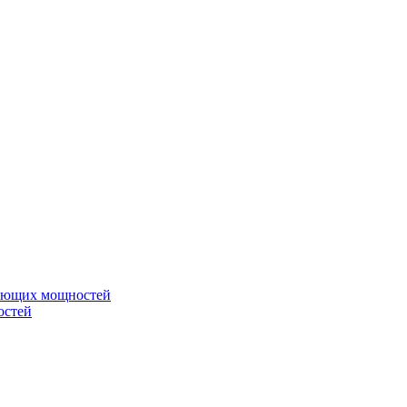
вающих мощностей
остей