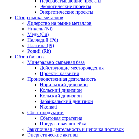
Перерабатывающие проекты
Экологические проекты
Энергетические проекты
Обзор рынка металлов
Лидерство на рынке металлов
Никель (Ni)
Медь (Cu)
Палладий (Pd)
Платина (Pt)
Родий (Rh)
Обзор бизнеса
Минерально-сырьевая база
Действующие месторождения
Проекты развития
Производственная деятельность
Норильский дивизион
Кольский дивизион
Кольский дивизион
Забайкальский дивизион
Nkomati
Сбыт продукции
Сбытовая стратегия
Продуктовая линейка
Закупочная деятельность и цепочка поставок
Энергетические активы