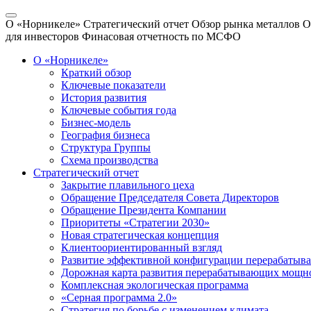
О «Норникеле»
Стратегический отчет
Обзор рынка металлов
О
для инвесторов
Финасовая отчетность по МСФО
О «Норникеле»
Краткий обзор
Ключевые показатели
История развития
Ключевые события года
Бизнес-модель
География бизнеса
Структура Группы
Схема производства
Стратегический отчет
Закрытие плавильного цеха
Обращение Председателя Совета Директоров
Обращение Президента Компании
Приоритеты «Стратегии 2030»
Новая стратегическая концепция
Клиентоориентированный взгляд
Развитие эффективной конфигурации перерабаты
Дорожная карта развития перерабатывающих мощн
Комплексная экологическая программа
«Серная программа 2.0»
Стратегия по борьбе с изменением климата