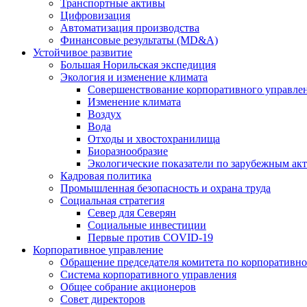
Транспортные активы
Цифровизация
Автоматизация производства
Финансовые результаты (MD&A)
Устойчивое развитие
Большая Норильская экспедиция
Экология и изменение климата
Совершенствование корпоративного управле
Изменение климата
Воздух
Вода
Отходы и хвостохранилища
Биоразнообразие
Экологические показатели по зарубежным ак
Кадровая политика
Промышленная безопасность и охрана труда
Социальная стратегия
Север для Северян
Социальные инвестиции
Первые против COVID‑19
Корпоративное управление
Обращение председателя комитета по корпоративн
Система корпоративного управления
Общее собрание акционеров
Совет директоров