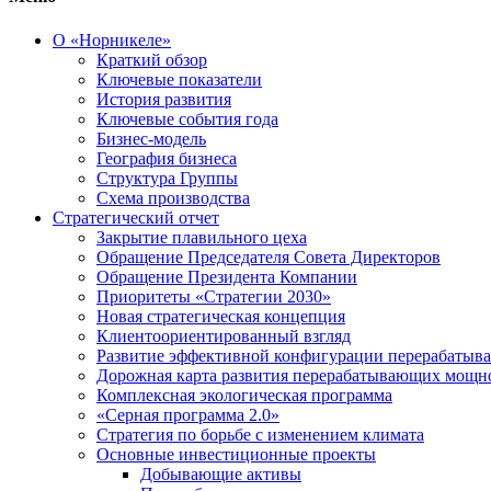
О «Норникеле»
Краткий обзор
Ключевые показатели
История развития
Ключевые события года
Бизнес-модель
География бизнеса
Структура Группы
Схема производства
Стратегический отчет
Закрытие плавильного цеха
Обращение Председателя Совета Директоров
Обращение Президента Компании
Приоритеты «Стратегии 2030»
Новая стратегическая концепция
Клиентоориентированный взгляд
Развитие эффективной конфигурации перерабаты
Дорожная карта развития перерабатывающих мощн
Комплексная экологическая программа
«Серная программа 2.0»
Стратегия по борьбе с изменением климата
Основные инвестиционные проекты
Добывающие активы