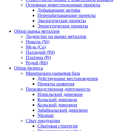
Основные инвестиционные проекты
Добывающие активы
Перерабатывающие проекты
Экологические проекты
Энергетические проекты
Обзор рынка металлов
Лидерство на рынке металлов
Никель (Ni)
Медь (Cu)
Палладий (Pd)
Платина (Pt)
Родий (Rh)
Обзор бизнеса
Минерально-сырьевая база
Действующие месторождения
Проекты развития
Производственная деятельность
Норильский дивизион
Кольский дивизион
Кольский дивизион
Забайкальский дивизион
Nkomati
Сбыт продукции
Сбытовая стратегия