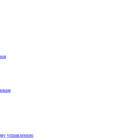
ния
тивам
ому управлению