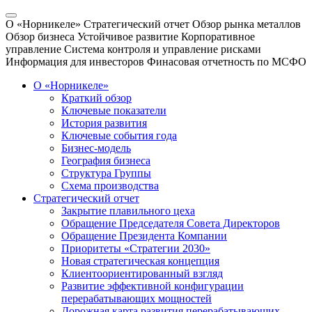
О «Норникеле»
Стратегический отчет
Обзор рынка металлов
Обзор бизнеса
Устойчивое развитие
Корпоративное
управление
Система контроля и управление рисками
Информация для инвесторов
Финасовая отчетность по МСФО
О «Норникеле»
Краткий обзор
Ключевые показатели
История развития
Ключевые события года
Бизнес-модель
География бизнеса
Структура Группы
Схема производства
Стратегический отчет
Закрытие плавильного цеха
Обращение Председателя Совета Директоров
Обращение Президента Компании
Приоритеты «Стратегии 2030»
Новая стратегическая концепция
Клиентоориентированный взгляд
Развитие эффективной конфигурации
перерабатывающих мощностей
Дорожная карта развития перерабатывающих