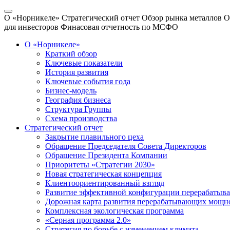
О «Норникеле»
Стратегический отчет
Обзор рынка металлов
О
для инвесторов
Финасовая отчетность по МСФО
О «Норникеле»
Краткий обзор
Ключевые показатели
История развития
Ключевые события года
Бизнес-модель
География бизнеса
Структура Группы
Схема производства
Стратегический отчет
Закрытие плавильного цеха
Обращение Председателя Совета Директоров
Обращение Президента Компании
Приоритеты «Стратегии 2030»
Новая стратегическая концепция
Клиентоориентированный взгляд
Развитие эффективной конфигурации перерабаты
Дорожная карта развития перерабатывающих мощн
Комплексная экологическая программа
«Серная программа 2.0»
Стратегия по борьбе с изменением климата