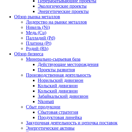
Перерабатывающие проекты
Экологические проекты
Энергетические проекты
Обзор рынка металлов
Лидерство на рынке металлов
Никель (Ni)
Медь (Cu)
Палладий (Pd)
Платина (Pt)
Родий (Rh)
Обзор бизнеса
Минерально-сырьевая база
Действующие месторождения
Проекты развития
Производственная деятельность
Норильский дивизион
Кольский дивизион
Кольский дивизион
Забайкальский дивизион
Nkomati
Сбыт продукции
Сбытовая стратегия
Продуктовая линейка
Закупочная деятельность и цепочка поставок
Энергетические активы