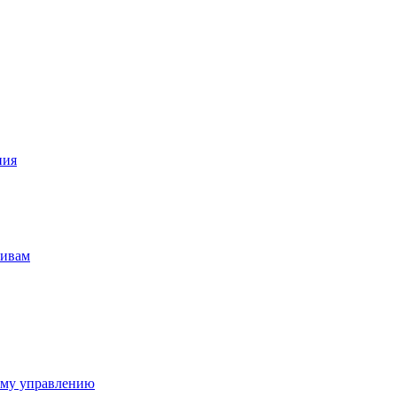
ния
тивам
ому управлению