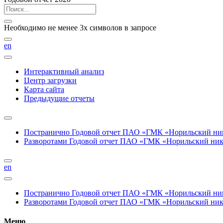
Необходимо не менее 3х символов в запросе
en
Интерактивный анализ
Центр загрузки
Карта сайта
Предыдущие отчеты
Постранично
Годовой отчет ПАО «ГМК «Норильский нике
Разворотами
Годовой отчет ПАО «ГМК «Норильский никел
en
Постранично
Годовой отчет ПАО «ГМК «Норильский нике
Разворотами
Годовой отчет ПАО «ГМК «Норильский никел
Меню