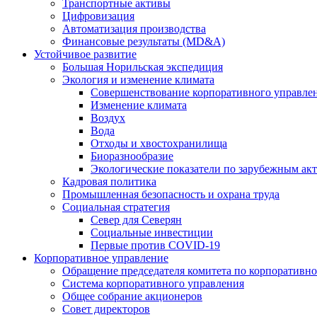
Транспортные активы
Цифровизация
Автоматизация производства
Финансовые результаты (MD&A)
Устойчивое развитие
Большая Норильская экспедиция
Экология и изменение климата
Совершенствование корпоративного управле
Изменение климата
Воздух
Вода
Отходы и хвостохранилища
Биоразнообразие
Экологические показатели по зарубежным ак
Кадровая политика
Промышленная безопасность и охрана труда
Социальная стратегия
Север для Северян
Социальные инвестиции
Первые против COVID‑19
Корпоративное управление
Обращение председателя комитета по корпоративн
Система корпоративного управления
Общее собрание акционеров
Совет директоров