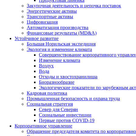
Продуктовая линейка
Закупочная деятельность и цепочка поставок
Энергетические активы
Транспортные активы
Цифровизация
Автоматизация производства
Финансовые результаты (MD&A)
Устойчивое развитие
Большая Норильская экспедиция
Экология и изменение климата
Совершенствование корпоративного управле
Изменение климата
Воздух
Вода
Отходы и хвостохранилища
Биоразнообразие
Экологические показатели по зарубежным ак
Кадровая политика
Промышленная безопасность и охрана труда
Социальная стратегия
Север для Северян
Социальные инвестиции
Первые против COVID‑19
Корпоративное управление
Обращение председателя комитета по корпоративн