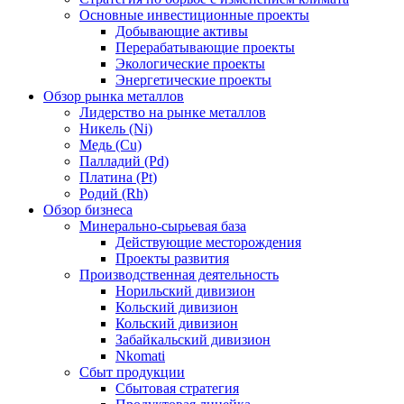
Основные инвестиционные проекты
Добывающие активы
Перерабатывающие проекты
Экологические проекты
Энергетические проекты
Обзор рынка металлов
Лидерство на рынке металлов
Никель (Ni)
Медь (Cu)
Палладий (Pd)
Платина (Pt)
Родий (Rh)
Обзор бизнеса
Минерально-сырьевая база
Действующие месторождения
Проекты развития
Производственная деятельность
Норильский дивизион
Кольский дивизион
Кольский дивизион
Забайкальский дивизион
Nkomati
Сбыт продукции
Сбытовая стратегия