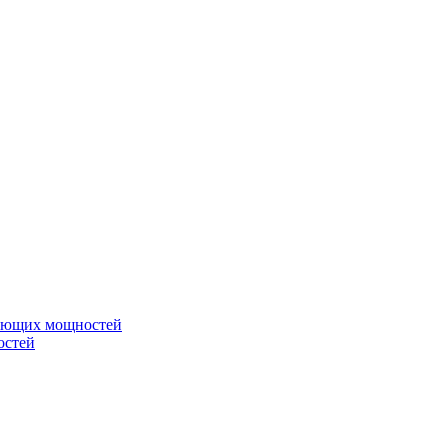
вающих мощностей
остей