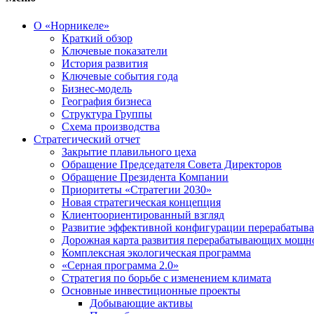
О «Норникеле»
Краткий обзор
Ключевые показатели
История развития
Ключевые события года
Бизнес-модель
География бизнеса
Структура Группы
Схема производства
Стратегический отчет
Закрытие плавильного цеха
Обращение Председателя Совета Директоров
Обращение Президента Компании
Приоритеты «Стратегии 2030»
Новая стратегическая концепция
Клиентоориентированный взгляд
Развитие эффективной конфигурации перерабаты
Дорожная карта развития перерабатывающих мощн
Комплексная экологическая программа
«Серная программа 2.0»
Стратегия по борьбе с изменением климата
Основные инвестиционные проекты
Добывающие активы