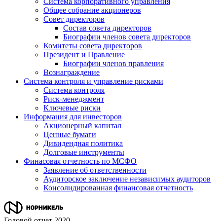
Система корпоративного управления
Общее собрание акционеров
Совет директоров
Состав совета директоров
Биографии членов совета директоров
Комитеты совета директоров
Президент и Правление
Биографии членов правления
Вознаграждение
Система контроля и управление рисками
Система контроля
Риск-менеджмент
Ключевые риски
Информация для инвесторов
Акционерный капитал
Ценные бумаги
Дивидендная политика
Долговые инструменты
Финасовая отчетность по МСФО
Заявление об ответственности
Аудиторское заключение независимых аудиторов
Консолидированная финансовая отчетность
Годовой отчет 2020