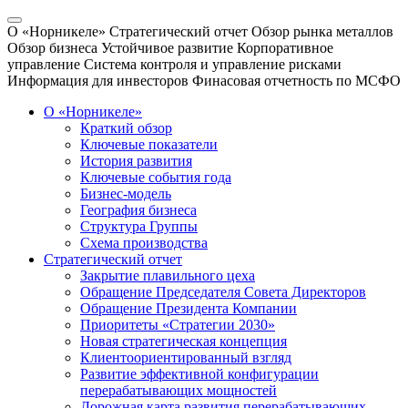
О «Норникеле»
Стратегический отчет
Обзор рынка металлов
Обзор бизнеса
Устойчивое развитие
Корпоративное
управление
Система контроля и управление рисками
Информация для инвесторов
Финасовая отчетность по МСФО
О «Норникеле»
Краткий обзор
Ключевые показатели
История развития
Ключевые события года
Бизнес-модель
География бизнеса
Структура Группы
Схема производства
Стратегический отчет
Закрытие плавильного цеха
Обращение Председателя Совета Директоров
Обращение Президента Компании
Приоритеты «Стратегии 2030»
Новая стратегическая концепция
Клиентоориентированный взгляд
Развитие эффективной конфигурации
перерабатывающих мощностей
Дорожная карта развития перерабатывающих