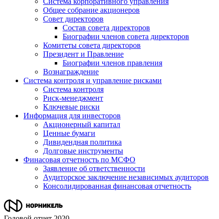
Система корпоративного управления
Общее собрание акционеров
Совет директоров
Состав совета директоров
Биографии членов совета директоров
Комитеты совета директоров
Президент и Правление
Биографии членов правления
Вознаграждение
Система контроля и управление рисками
Система контроля
Риск-менеджмент
Ключевые риски
Информация для инвесторов
Акционерный капитал
Ценные бумаги
Дивидендная политика
Долговые инструменты
Финасовая отчетность по МСФО
Заявление об ответственности
Аудиторское заключение независимых аудиторов
Консолидированная финансовая отчетность
Годовой отчет 2020