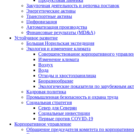
Продуктовая линейка
Закупочная деятельность и цепочка поставок
Энергетические активы
Транспортные активы
Цифровизация
Автоматизация производства
Финансовые результаты (MD&A)
Устойчивое развитие
Большая Норильская экспедиция
Экология и изменение климата
Совершенствование корпоративного управле
Изменение климата
Воздух
Вода
Отходы и хвостохранилища
Биоразнообразие
Экологические показатели по зарубежным ак
Кадровая политика
Промышленная безопасность и охрана труда
Социальная стратегия
Север для Северян
Социальные инвестиции
Первые против COVID‑19
Корпоративное управление
Обращение председателя комитета по корпоративн