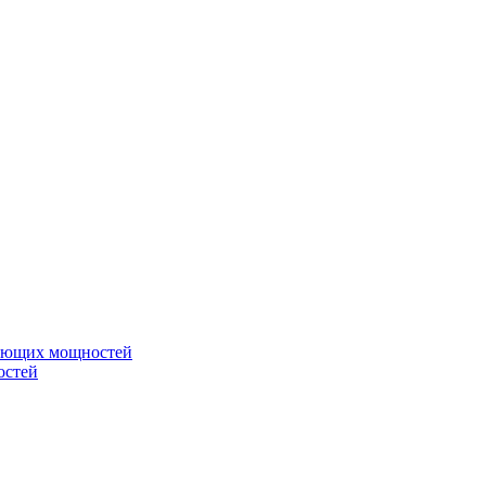
вающих мощностей
остей