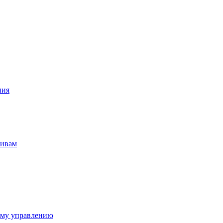
ния
тивам
ому управлению