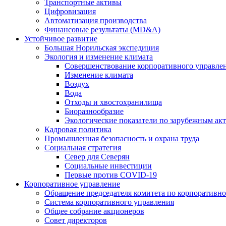
Транспортные активы
Цифровизация
Автоматизация производства
Финансовые результаты (MD&A)
Устойчивое развитие
Большая Норильская экспедиция
Экология и изменение климата
Совершенствование корпоративного управле
Изменение климата
Воздух
Вода
Отходы и хвостохранилища
Биоразнообразие
Экологические показатели по зарубежным ак
Кадровая политика
Промышленная безопасность и охрана труда
Социальная стратегия
Север для Северян
Социальные инвестиции
Первые против COVID‑19
Корпоративное управление
Обращение председателя комитета по корпоративн
Система корпоративного управления
Общее собрание акционеров
Совет директоров