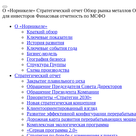
О «Норникеле»
Стратегический отчет
Обзор рынка металлов
О
для инвесторов
Финасовая отчетность по МСФО
О «Норникеле»
Краткий обзор
Ключевые показатели
История развития
Ключевые события года
Бизнес-модель
География бизнеса
Структура Группы
Схема производства
Стратегический отчет
Закрытие плавильного цеха
Обращение Председателя Совета Директоров
Обращение Президента Компании
Приоритеты «Стратегии 2030»
Новая стратегическая концепция
Клиентоориентированный взгляд
Развитие эффективной конфигурации перерабаты
Дорожная карта развития перерабатывающих мощн
Комплексная экологическая программа
«Серная программа 2.0»
Стратегия по борьбе с изменением климата