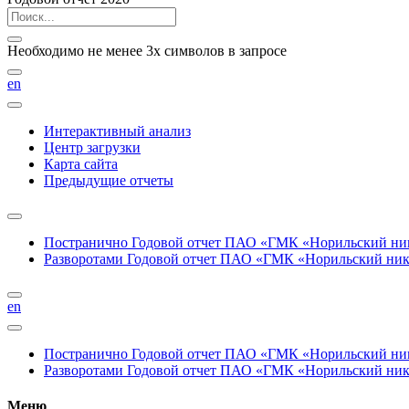
Необходимо не менее 3х символов в запросе
en
Интерактивный анализ
Центр загрузки
Карта сайта
Предыдущие отчеты
Постранично
Годовой отчет ПАО «ГМК «Норильский нике
Разворотами
Годовой отчет ПАО «ГМК «Норильский никел
en
Постранично
Годовой отчет ПАО «ГМК «Норильский нике
Разворотами
Годовой отчет ПАО «ГМК «Норильский никел
Меню