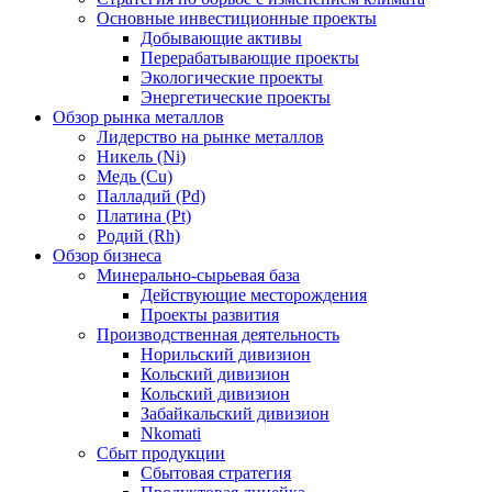
Основные инвестиционные проекты
Добывающие активы
Перерабатывающие проекты
Экологические проекты
Энергетические проекты
Обзор рынка металлов
Лидерство на рынке металлов
Никель (Ni)
Медь (Cu)
Палладий (Pd)
Платина (Pt)
Родий (Rh)
Обзор бизнеса
Минерально-сырьевая база
Действующие месторождения
Проекты развития
Производственная деятельность
Норильский дивизион
Кольский дивизион
Кольский дивизион
Забайкальский дивизион
Nkomati
Сбыт продукции
Сбытовая стратегия