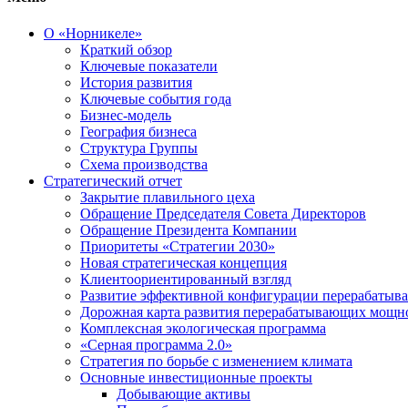
О «Норникеле»
Краткий обзор
Ключевые показатели
История развития
Ключевые события года
Бизнес-модель
География бизнеса
Структура Группы
Схема производства
Стратегический отчет
Закрытие плавильного цеха
Обращение Председателя Совета Директоров
Обращение Президента Компании
Приоритеты «Стратегии 2030»
Новая стратегическая концепция
Клиентоориентированный взгляд
Развитие эффективной конфигурации перерабаты
Дорожная карта развития перерабатывающих мощн
Комплексная экологическая программа
«Серная программа 2.0»
Стратегия по борьбе с изменением климата
Основные инвестиционные проекты
Добывающие активы