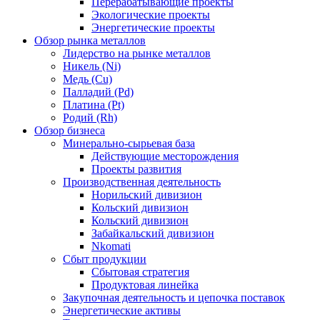
Перерабатывающие проекты
Экологические проекты
Энергетические проекты
Обзор рынка металлов
Лидерство на рынке металлов
Никель (Ni)
Медь (Cu)
Палладий (Pd)
Платина (Pt)
Родий (Rh)
Обзор бизнеса
Минерально-сырьевая база
Действующие месторождения
Проекты развития
Производственная деятельность
Норильский дивизион
Кольский дивизион
Кольский дивизион
Забайкальский дивизион
Nkomati
Сбыт продукции
Сбытовая стратегия
Продуктовая линейка
Закупочная деятельность и цепочка поставок
Энергетические активы