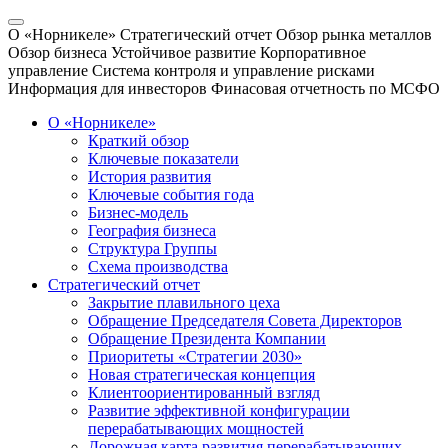
О «Норникеле»
Стратегический отчет
Обзор рынка металлов
Обзор бизнеса
Устойчивое развитие
Корпоративное
управление
Система контроля и управление рисками
Информация для инвесторов
Финасовая отчетность по МСФО
О «Норникеле»
Краткий обзор
Ключевые показатели
История развития
Ключевые события года
Бизнес-модель
География бизнеса
Структура Группы
Схема производства
Стратегический отчет
Закрытие плавильного цеха
Обращение Председателя Совета Директоров
Обращение Президента Компании
Приоритеты «Стратегии 2030»
Новая стратегическая концепция
Клиентоориентированный взгляд
Развитие эффективной конфигурации
перерабатывающих мощностей
Дорожная карта развития перерабатывающих