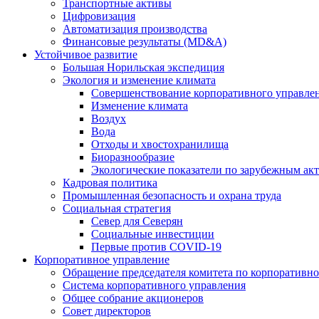
Транспортные активы
Цифровизация
Автоматизация производства
Финансовые результаты (MD&A)
Устойчивое развитие
Большая Норильская экспедиция
Экология и изменение климата
Совершенствование корпоративного управле
Изменение климата
Воздух
Вода
Отходы и хвостохранилища
Биоразнообразие
Экологические показатели по зарубежным ак
Кадровая политика
Промышленная безопасность и охрана труда
Социальная стратегия
Север для Северян
Социальные инвестиции
Первые против COVID‑19
Корпоративное управление
Обращение председателя комитета по корпоративн
Система корпоративного управления
Общее собрание акционеров
Совет директоров