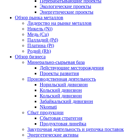
Перерабатывающие проекты
Экологические проекты
Энергетические проекты
Обзор рынка металлов
Лидерство на рынке металлов
Никель (Ni)
Медь (Cu)
Палладий (Pd)
Платина (Pt)
Родий (Rh)
Обзор бизнеса
Минерально-сырьевая база
Действующие месторождения
Проекты развития
Производственная деятельность
Норильский дивизион
Кольский дивизион
Кольский дивизион
Забайкальский дивизион
Nkomati
Сбыт продукции
Сбытовая стратегия
Продуктовая линейка
Закупочная деятельность и цепочка поставок
Энергетические активы