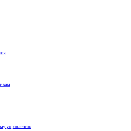
ния
тивам
ому управлению