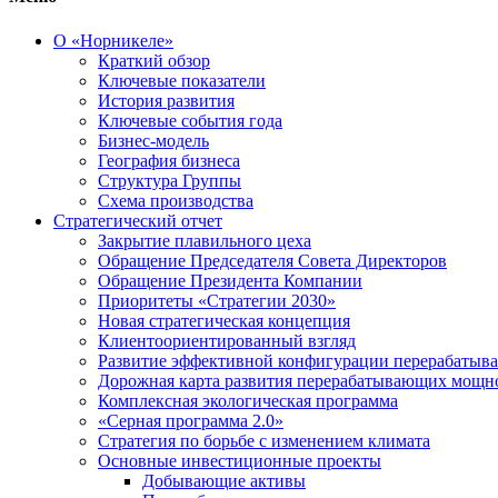
О «Норникеле»
Краткий обзор
Ключевые показатели
История развития
Ключевые события года
Бизнес-модель
География бизнеса
Структура Группы
Схема производства
Стратегический отчет
Закрытие плавильного цеха
Обращение Председателя Совета Директоров
Обращение Президента Компании
Приоритеты «Стратегии 2030»
Новая стратегическая концепция
Клиентоориентированный взгляд
Развитие эффективной конфигурации перерабаты
Дорожная карта развития перерабатывающих мощн
Комплексная экологическая программа
«Серная программа 2.0»
Стратегия по борьбе с изменением климата
Основные инвестиционные проекты
Добывающие активы