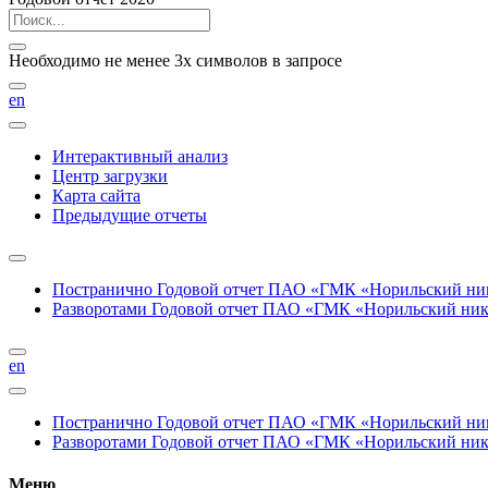
Необходимо не менее 3х символов в запросе
en
Интерактивный анализ
Центр загрузки
Карта сайта
Предыдущие отчеты
Постранично
Годовой отчет ПАО «ГМК «Норильский нике
Разворотами
Годовой отчет ПАО «ГМК «Норильский никел
en
Постранично
Годовой отчет ПАО «ГМК «Норильский нике
Разворотами
Годовой отчет ПАО «ГМК «Норильский никел
Меню