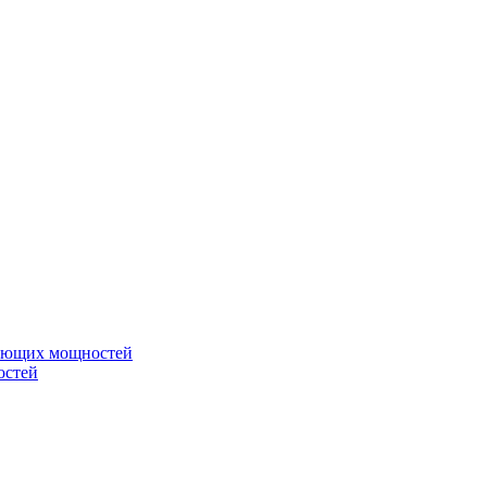
вающих мощностей
остей