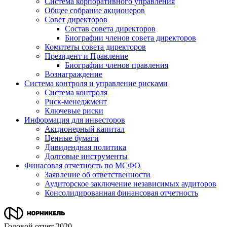
Система корпоративного управления
Общее собрание акционеров
Совет директоров
Состав совета директоров
Биографии членов совета директоров
Комитеты совета директоров
Президент и Правление
Биографии членов правления
Вознаграждение
Система контроля и управление рисками
Система контроля
Риск-менеджмент
Ключевые риски
Информация для инвесторов
Акционерный капитал
Ценные бумаги
Дивидендная политика
Долговые инструменты
Финасовая отчетность по МСФО
Заявление об ответственности
Аудиторское заключение независимых аудиторов
Консолидированная финансовая отчетность
Годовой отчет 2020