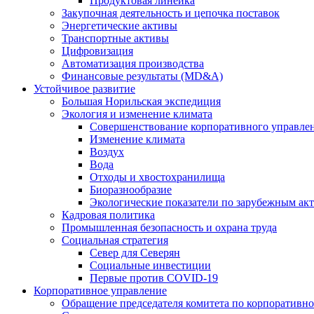
Продуктовая линейка
Закупочная деятельность и цепочка поставок
Энергетические активы
Транспортные активы
Цифровизация
Автоматизация производства
Финансовые результаты (MD&A)
Устойчивое развитие
Большая Норильская экспедиция
Экология и изменение климата
Совершенствование корпоративного управле
Изменение климата
Воздух
Вода
Отходы и хвостохранилища
Биоразнообразие
Экологические показатели по зарубежным ак
Кадровая политика
Промышленная безопасность и охрана труда
Социальная стратегия
Север для Северян
Социальные инвестиции
Первые против COVID‑19
Корпоративное управление
Обращение председателя комитета по корпоративн