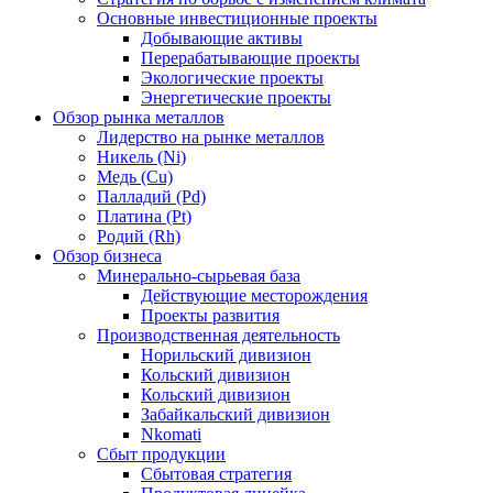
Основные инвестиционные проекты
Добывающие активы
Перерабатывающие проекты
Экологические проекты
Энергетические проекты
Обзор рынка металлов
Лидерство на рынке металлов
Никель (Ni)
Медь (Cu)
Палладий (Pd)
Платина (Pt)
Родий (Rh)
Обзор бизнеса
Минерально-сырьевая база
Действующие месторождения
Проекты развития
Производственная деятельность
Норильский дивизион
Кольский дивизион
Кольский дивизион
Забайкальский дивизион
Nkomati
Сбыт продукции
Сбытовая стратегия