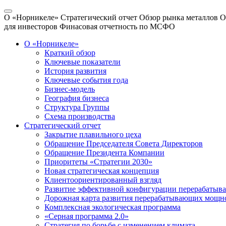
О «Норникеле»
Стратегический отчет
Обзор рынка металлов
О
для инвесторов
Финасовая отчетность по МСФО
О «Норникеле»
Краткий обзор
Ключевые показатели
История развития
Ключевые события года
Бизнес-модель
География бизнеса
Структура Группы
Схема производства
Стратегический отчет
Закрытие плавильного цеха
Обращение Председателя Совета Директоров
Обращение Президента Компании
Приоритеты «Стратегии 2030»
Новая стратегическая концепция
Клиентоориентированный взгляд
Развитие эффективной конфигурации перерабаты
Дорожная карта развития перерабатывающих мощн
Комплексная экологическая программа
«Серная программа 2.0»
Стратегия по борьбе с изменением климата