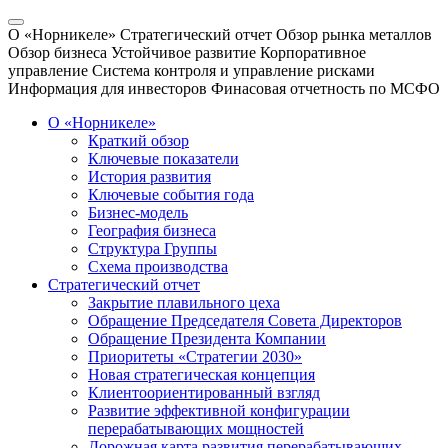
О «Норникеле»
Стратегический отчет
Обзор рынка металлов
Обзор бизнеса
Устойчивое развитие
Корпоративное
управление
Система контроля и управление рисками
Информация для инвесторов
Финасовая отчетность по МСФО
О «Норникеле»
Краткий обзор
Ключевые показатели
История развития
Ключевые события года
Бизнес-модель
География бизнеса
Структура Группы
Схема производства
Стратегический отчет
Закрытие плавильного цеха
Обращение Председателя Совета Директоров
Обращение Президента Компании
Приоритеты «Стратегии 2030»
Новая стратегическая концепция
Клиентоориентированный взгляд
Развитие эффективной конфигурации
перерабатывающих мощностей
Дорожная карта развития перерабатывающих