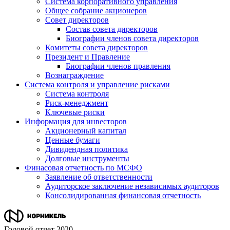
Система корпоративного управления
Общее собрание акционеров
Совет директоров
Состав совета директоров
Биографии членов совета директоров
Комитеты совета директоров
Президент и Правление
Биографии членов правления
Вознаграждение
Система контроля и управление рисками
Система контроля
Риск-менеджмент
Ключевые риски
Информация для инвесторов
Акционерный капитал
Ценные бумаги
Дивидендная политика
Долговые инструменты
Финасовая отчетность по МСФО
Заявление об ответственности
Аудиторское заключение независимых аудиторов
Консолидированная финансовая отчетность
Годовой отчет 2020