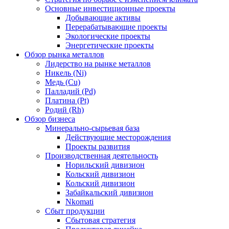
Основные инвестиционные проекты
Добывающие активы
Перерабатывающие проекты
Экологические проекты
Энергетические проекты
Обзор рынка металлов
Лидерство на рынке металлов
Никель (Ni)
Медь (Cu)
Палладий (Pd)
Платина (Pt)
Родий (Rh)
Обзор бизнеса
Минерально-сырьевая база
Действующие месторождения
Проекты развития
Производственная деятельность
Норильский дивизион
Кольский дивизион
Кольский дивизион
Забайкальский дивизион
Nkomati
Сбыт продукции
Сбытовая стратегия