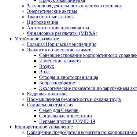
Продуктовая линейка
Закупочная деятельность и цепочка поставок
Энергетические активы
Транспортные активы
Цифровизация
Автоматизация производства
Финансовые результаты (MD&A)
Устойчивое развитие
Большая Норильская экспедиция
Экология и изменение климата
Совершенствование корпоративного управле
Изменение климата
Воздух
Вода
Отходы и хвостохранилища
Биоразнообразие
Экологические показатели по зарубежным ак
Кадровая политика
Промышленная безопасность и охрана труда
Социальная стратегия
Север для Северян
Социальные инвестиции
Первые против COVID‑19
Корпоративное управление
Обращение председателя комитета по корпоративн