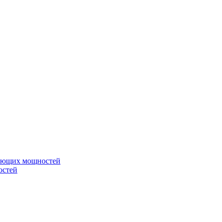
вающих мощностей
остей