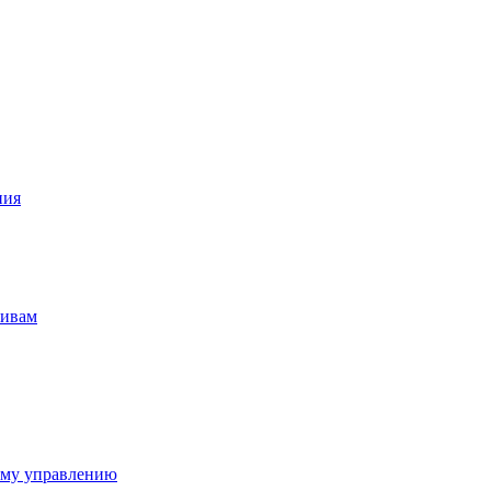
ния
тивам
ому управлению