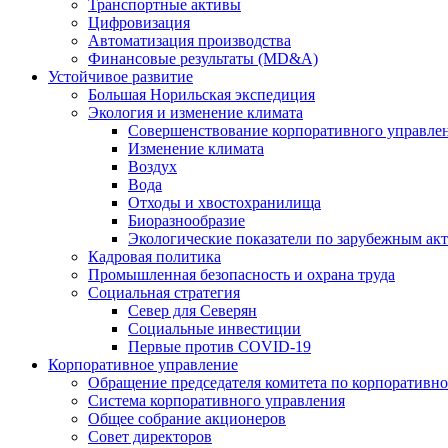
Транспортные активы
Цифровизация
Автоматизация производства
Финансовые результаты (MD&A)
Устойчивое развитие
Большая Норильская экспедиция
Экология и изменение климата
Совершенствование корпоративного управле
Изменение климата
Воздух
Вода
Отходы и хвостохранилища
Биоразнообразие
Экологические показатели по зарубежным ак
Кадровая политика
Промышленная безопасность и охрана труда
Социальная стратегия
Север для Северян
Социальные инвестиции
Первые против COVID‑19
Корпоративное управление
Обращение председателя комитета по корпоративн
Система корпоративного управления
Общее собрание акционеров
Совет директоров