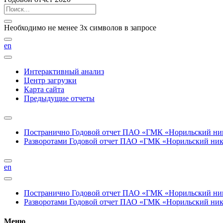
Необходимо не менее 3х символов в запросе
en
Интерактивный анализ
Центр загрузки
Карта сайта
Предыдущие отчеты
Постранично
Годовой отчет ПАО «ГМК «Норильский нике
Разворотами
Годовой отчет ПАО «ГМК «Норильский никел
en
Постранично
Годовой отчет ПАО «ГМК «Норильский нике
Разворотами
Годовой отчет ПАО «ГМК «Норильский никел
Меню