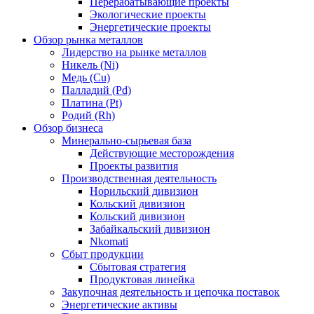
Перерабатывающие проекты
Экологические проекты
Энергетические проекты
Обзор рынка металлов
Лидерство на рынке металлов
Никель (Ni)
Медь (Cu)
Палладий (Pd)
Платина (Pt)
Родий (Rh)
Обзор бизнеса
Минерально-сырьевая база
Действующие месторождения
Проекты развития
Производственная деятельность
Норильский дивизион
Кольский дивизион
Кольский дивизион
Забайкальский дивизион
Nkomati
Сбыт продукции
Сбытовая стратегия
Продуктовая линейка
Закупочная деятельность и цепочка поставок
Энергетические активы