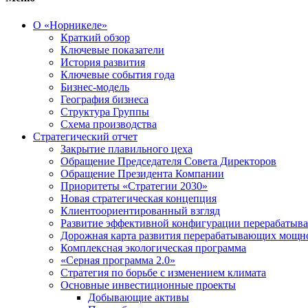
О «Норникеле»
Краткий обзор
Ключевые показатели
История развития
Ключевые события года
Бизнес-модель
География бизнеса
Структура Группы
Схема производства
Стратегический отчет
Закрытие плавильного цеха
Обращение Председателя Совета Директоров
Обращение Президента Компании
Приоритеты «Стратегии 2030»
Новая стратегическая концепция
Клиентоориентированный взгляд
Развитие эффективной конфигурации перерабаты
Дорожная карта развития перерабатывающих мощн
Комплексная экологическая программа
«Серная программа 2.0»
Стратегия по борьбе с изменением климата
Основные инвестиционные проекты
Добывающие активы