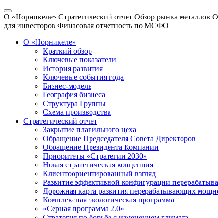
О «Норникеле»
Стратегический отчет
Обзор рынка металлов
О
для инвесторов
Финасовая отчетность по МСФО
О «Норникеле»
Краткий обзор
Ключевые показатели
История развития
Ключевые события года
Бизнес-модель
География бизнеса
Структура Группы
Схема производства
Стратегический отчет
Закрытие плавильного цеха
Обращение Председателя Совета Директоров
Обращение Президента Компании
Приоритеты «Стратегии 2030»
Новая стратегическая концепция
Клиентоориентированный взгляд
Развитие эффективной конфигурации перерабаты
Дорожная карта развития перерабатывающих мощн
Комплексная экологическая программа
«Серная программа 2.0»
Стратегия по борьбе с изменением климата