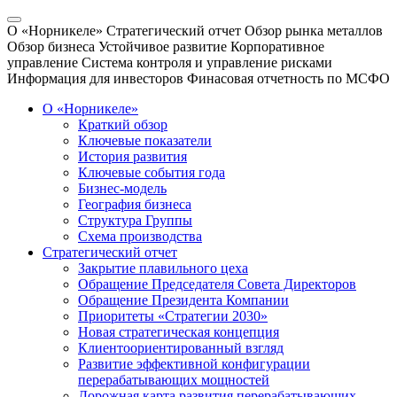
О «Норникеле»
Стратегический отчет
Обзор рынка металлов
Обзор бизнеса
Устойчивое развитие
Корпоративное
управление
Система контроля и управление рисками
Информация для инвесторов
Финасовая отчетность по МСФО
О «Норникеле»
Краткий обзор
Ключевые показатели
История развития
Ключевые события года
Бизнес-модель
География бизнеса
Структура Группы
Схема производства
Стратегический отчет
Закрытие плавильного цеха
Обращение Председателя Совета Директоров
Обращение Президента Компании
Приоритеты «Стратегии 2030»
Новая стратегическая концепция
Клиентоориентированный взгляд
Развитие эффективной конфигурации
перерабатывающих мощностей
Дорожная карта развития перерабатывающих