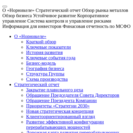
О «Норникеле»
Стратегический отчет
Обзор рынка металлов
Обзор бизнеса
Устойчивое развитие
Корпоративное
управление
Система контроля и управление рисками
Информация для инвесторов
Финасовая отчетность по МСФО
О «Норникеле»
Краткий обзор
Ключевые показатели
История развития
Ключевые события года
Бизнес-модель
География бизнеса
Структура Группы
Схема производства
Стратегический отчет
Закрытие плавильного цеха
Обращение Председателя Совета Директоров
Обращение Президента Компании
Приоритеты «Стратегии 2030»
Новая стратегическая концепция
Клиентоориентированный взгляд
Развитие эффективной конфигурации
перерабатывающих мощностей
Дорожная карта развития перерабатывающих