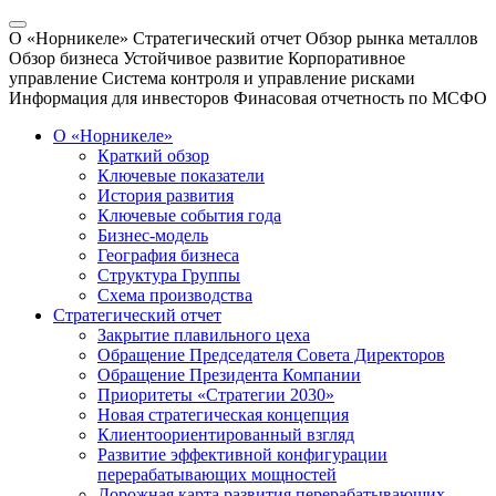
О «Норникеле»
Стратегический отчет
Обзор рынка металлов
Обзор бизнеса
Устойчивое развитие
Корпоративное
управление
Система контроля и управление рисками
Информация для инвесторов
Финасовая отчетность по МСФО
О «Норникеле»
Краткий обзор
Ключевые показатели
История развития
Ключевые события года
Бизнес-модель
География бизнеса
Структура Группы
Схема производства
Стратегический отчет
Закрытие плавильного цеха
Обращение Председателя Совета Директоров
Обращение Президента Компании
Приоритеты «Стратегии 2030»
Новая стратегическая концепция
Клиентоориентированный взгляд
Развитие эффективной конфигурации
перерабатывающих мощностей
Дорожная карта развития перерабатывающих