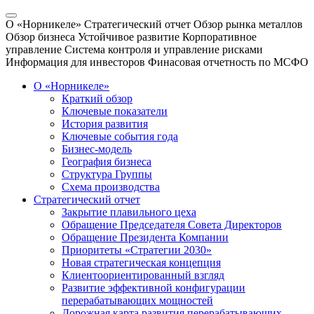
О «Норникеле»
Стратегический отчет
Обзор рынка металлов
Обзор бизнеса
Устойчивое развитие
Корпоративное
управление
Система контроля и управление рисками
Информация для инвесторов
Финасовая отчетность по МСФО
О «Норникеле»
Краткий обзор
Ключевые показатели
История развития
Ключевые события года
Бизнес-модель
География бизнеса
Структура Группы
Схема производства
Стратегический отчет
Закрытие плавильного цеха
Обращение Председателя Совета Директоров
Обращение Президента Компании
Приоритеты «Стратегии 2030»
Новая стратегическая концепция
Клиентоориентированный взгляд
Развитие эффективной конфигурации
перерабатывающих мощностей
Дорожная карта развития перерабатывающих