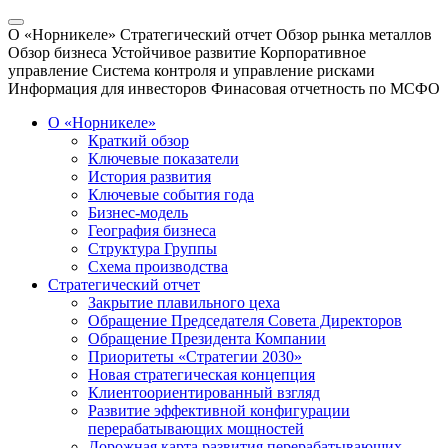
О «Норникеле»
Стратегический отчет
Обзор рынка металлов
Обзор бизнеса
Устойчивое развитие
Корпоративное
управление
Система контроля и управление рисками
Информация для инвесторов
Финасовая отчетность по МСФО
О «Норникеле»
Краткий обзор
Ключевые показатели
История развития
Ключевые события года
Бизнес-модель
География бизнеса
Структура Группы
Схема производства
Стратегический отчет
Закрытие плавильного цеха
Обращение Председателя Совета Директоров
Обращение Президента Компании
Приоритеты «Стратегии 2030»
Новая стратегическая концепция
Клиентоориентированный взгляд
Развитие эффективной конфигурации
перерабатывающих мощностей
Дорожная карта развития перерабатывающих