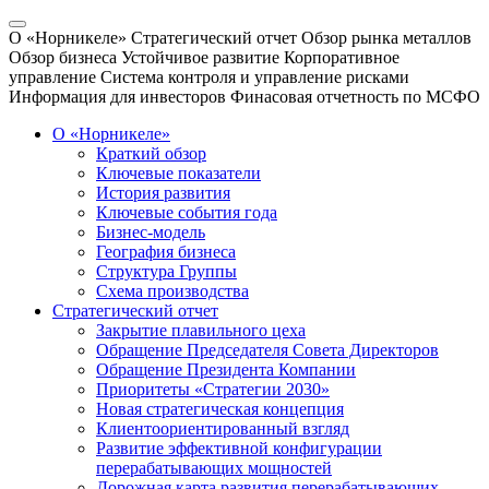
О «Норникеле»
Стратегический отчет
Обзор рынка металлов
Обзор бизнеса
Устойчивое развитие
Корпоративное
управление
Система контроля и управление рисками
Информация для инвесторов
Финасовая отчетность по МСФО
О «Норникеле»
Краткий обзор
Ключевые показатели
История развития
Ключевые события года
Бизнес-модель
География бизнеса
Структура Группы
Схема производства
Стратегический отчет
Закрытие плавильного цеха
Обращение Председателя Совета Директоров
Обращение Президента Компании
Приоритеты «Стратегии 2030»
Новая стратегическая концепция
Клиентоориентированный взгляд
Развитие эффективной конфигурации
перерабатывающих мощностей
Дорожная карта развития перерабатывающих