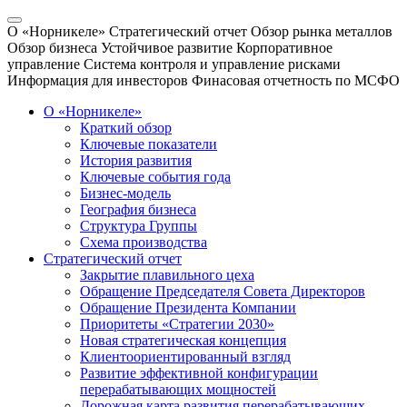
О «Норникеле»
Стратегический отчет
Обзор рынка металлов
Обзор бизнеса
Устойчивое развитие
Корпоративное
управление
Система контроля и управление рисками
Информация для инвесторов
Финасовая отчетность по МСФО
О «Норникеле»
Краткий обзор
Ключевые показатели
История развития
Ключевые события года
Бизнес-модель
География бизнеса
Структура Группы
Схема производства
Стратегический отчет
Закрытие плавильного цеха
Обращение Председателя Совета Директоров
Обращение Президента Компании
Приоритеты «Стратегии 2030»
Новая стратегическая концепция
Клиентоориентированный взгляд
Развитие эффективной конфигурации
перерабатывающих мощностей
Дорожная карта развития перерабатывающих