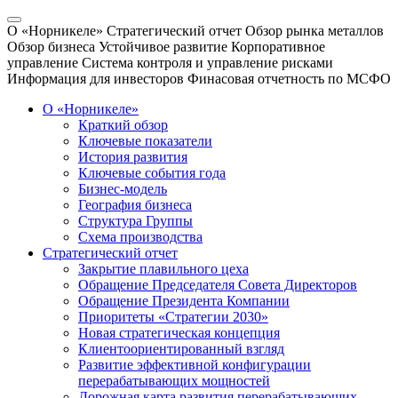
О «Норникеле»
Стратегический отчет
Обзор рынка металлов
Обзор бизнеса
Устойчивое развитие
Корпоративное
управление
Система контроля и управление рисками
Информация для инвесторов
Финасовая отчетность по МСФО
О «Норникеле»
Краткий обзор
Ключевые показатели
История развития
Ключевые события года
Бизнес-модель
География бизнеса
Структура Группы
Схема производства
Стратегический отчет
Закрытие плавильного цеха
Обращение Председателя Совета Директоров
Обращение Президента Компании
Приоритеты «Стратегии 2030»
Новая стратегическая концепция
Клиентоориентированный взгляд
Развитие эффективной конфигурации
перерабатывающих мощностей
Дорожная карта развития перерабатывающих