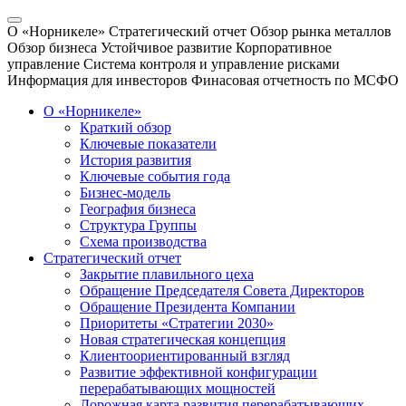
О «Норникеле»
Стратегический отчет
Обзор рынка металлов
Обзор бизнеса
Устойчивое развитие
Корпоративное
управление
Система контроля и управление рисками
Информация для инвесторов
Финасовая отчетность по МСФО
О «Норникеле»
Краткий обзор
Ключевые показатели
История развития
Ключевые события года
Бизнес-модель
География бизнеса
Структура Группы
Схема производства
Стратегический отчет
Закрытие плавильного цеха
Обращение Председателя Совета Директоров
Обращение Президента Компании
Приоритеты «Стратегии 2030»
Новая стратегическая концепция
Клиентоориентированный взгляд
Развитие эффективной конфигурации
перерабатывающих мощностей
Дорожная карта развития перерабатывающих