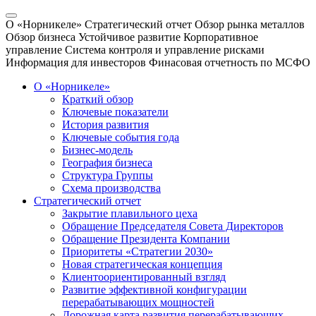
О «Норникеле»
Стратегический отчет
Обзор рынка металлов
Обзор бизнеса
Устойчивое развитие
Корпоративное
управление
Система контроля и управление рисками
Информация для инвесторов
Финасовая отчетность по МСФО
О «Норникеле»
Краткий обзор
Ключевые показатели
История развития
Ключевые события года
Бизнес-модель
География бизнеса
Структура Группы
Схема производства
Стратегический отчет
Закрытие плавильного цеха
Обращение Председателя Совета Директоров
Обращение Президента Компании
Приоритеты «Стратегии 2030»
Новая стратегическая концепция
Клиентоориентированный взгляд
Развитие эффективной конфигурации
перерабатывающих мощностей
Дорожная карта развития перерабатывающих