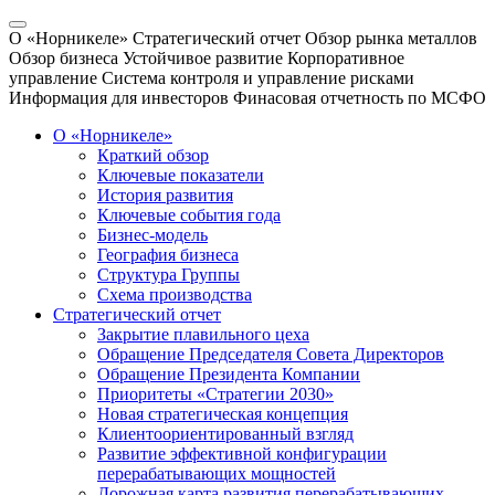
О «Норникеле»
Стратегический отчет
Обзор рынка металлов
Обзор бизнеса
Устойчивое развитие
Корпоративное
управление
Система контроля и управление рисками
Информация для инвесторов
Финасовая отчетность по МСФО
О «Норникеле»
Краткий обзор
Ключевые показатели
История развития
Ключевые события года
Бизнес-модель
География бизнеса
Структура Группы
Схема производства
Стратегический отчет
Закрытие плавильного цеха
Обращение Председателя Совета Директоров
Обращение Президента Компании
Приоритеты «Стратегии 2030»
Новая стратегическая концепция
Клиентоориентированный взгляд
Развитие эффективной конфигурации
перерабатывающих мощностей
Дорожная карта развития перерабатывающих