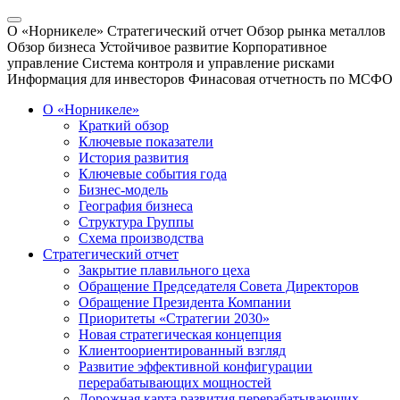
О «Норникеле»
Стратегический отчет
Обзор рынка металлов
Обзор бизнеса
Устойчивое развитие
Корпоративное
управление
Система контроля и управление рисками
Информация для инвесторов
Финасовая отчетность по МСФО
О «Норникеле»
Краткий обзор
Ключевые показатели
История развития
Ключевые события года
Бизнес-модель
География бизнеса
Структура Группы
Схема производства
Стратегический отчет
Закрытие плавильного цеха
Обращение Председателя Совета Директоров
Обращение Президента Компании
Приоритеты «Стратегии 2030»
Новая стратегическая концепция
Клиентоориентированный взгляд
Развитие эффективной конфигурации
перерабатывающих мощностей
Дорожная карта развития перерабатывающих