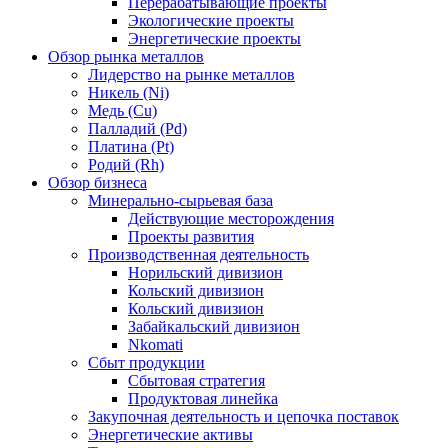
Перерабатывающие проекты
Экологические проекты
Энергетические проекты
Обзор рынка металлов
Лидерство на рынке металлов
Никель (Ni)
Медь (Cu)
Палладий (Pd)
Платина (Pt)
Родий (Rh)
Обзор бизнеса
Минерально-сырьевая база
Действующие месторождения
Проекты развития
Производственная деятельность
Норильский дивизион
Кольский дивизион
Кольский дивизион
Забайкальский дивизион
Nkomati
Сбыт продукции
Сбытовая стратегия
Продуктовая линейка
Закупочная деятельность и цепочка поставок
Энергетические активы