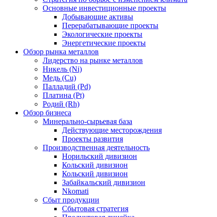
Основные инвестиционные проекты
Добывающие активы
Перерабатывающие проекты
Экологические проекты
Энергетические проекты
Обзор рынка металлов
Лидерство на рынке металлов
Никель (Ni)
Медь (Cu)
Палладий (Pd)
Платина (Pt)
Родий (Rh)
Обзор бизнеса
Минерально-сырьевая база
Действующие месторождения
Проекты развития
Производственная деятельность
Норильский дивизион
Кольский дивизион
Кольский дивизион
Забайкальский дивизион
Nkomati
Сбыт продукции
Сбытовая стратегия