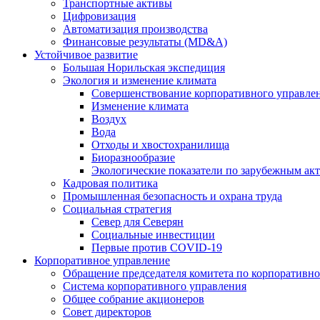
Транспортные активы
Цифровизация
Автоматизация производства
Финансовые результаты (MD&A)
Устойчивое развитие
Большая Норильская экспедиция
Экология и изменение климата
Совершенствование корпоративного управле
Изменение климата
Воздух
Вода
Отходы и хвостохранилища
Биоразнообразие
Экологические показатели по зарубежным ак
Кадровая политика
Промышленная безопасность и охрана труда
Социальная стратегия
Север для Северян
Социальные инвестиции
Первые против COVID‑19
Корпоративное управление
Обращение председателя комитета по корпоративн
Система корпоративного управления
Общее собрание акционеров
Совет директоров