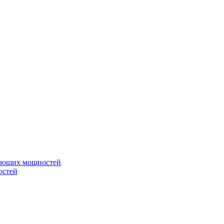
вающих мощностей
остей