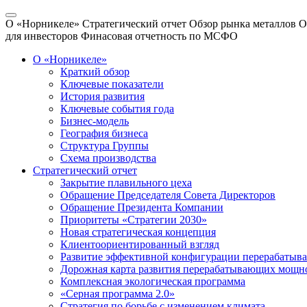
О «Норникеле»
Стратегический отчет
Обзор рынка металлов
О
для инвесторов
Финасовая отчетность по МСФО
О «Норникеле»
Краткий обзор
Ключевые показатели
История развития
Ключевые события года
Бизнес-модель
География бизнеса
Структура Группы
Схема производства
Стратегический отчет
Закрытие плавильного цеха
Обращение Председателя Совета Директоров
Обращение Президента Компании
Приоритеты «Стратегии 2030»
Новая стратегическая концепция
Клиентоориентированный взгляд
Развитие эффективной конфигурации перерабаты
Дорожная карта развития перерабатывающих мощн
Комплексная экологическая программа
«Серная программа 2.0»
Стратегия по борьбе с изменением климата