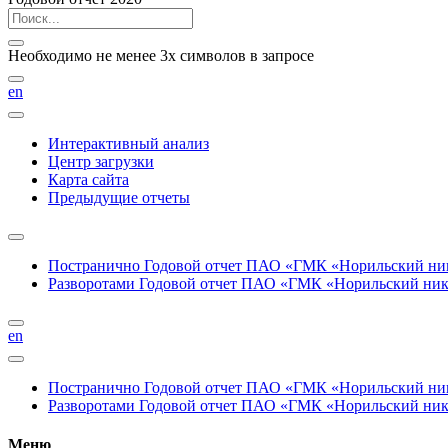
Необходимо не менее 3х символов в запросе
en
Интерактивный анализ
Центр загрузки
Карта сайта
Предыдущие отчеты
Постранично
Годовой отчет ПАО «ГМК «Норильский нике
Разворотами
Годовой отчет ПАО «ГМК «Норильский никел
en
Постранично
Годовой отчет ПАО «ГМК «Норильский нике
Разворотами
Годовой отчет ПАО «ГМК «Норильский никел
Меню