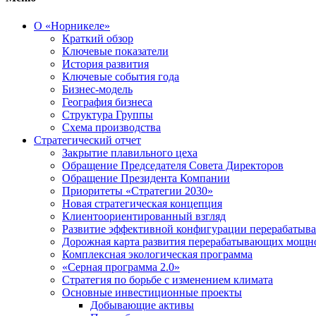
О «Норникеле»
Краткий обзор
Ключевые показатели
История развития
Ключевые события года
Бизнес-модель
География бизнеса
Структура Группы
Схема производства
Стратегический отчет
Закрытие плавильного цеха
Обращение Председателя Совета Директоров
Обращение Президента Компании
Приоритеты «Стратегии 2030»
Новая стратегическая концепция
Клиентоориентированный взгляд
Развитие эффективной конфигурации перерабаты
Дорожная карта развития перерабатывающих мощн
Комплексная экологическая программа
«Серная программа 2.0»
Стратегия по борьбе с изменением климата
Основные инвестиционные проекты
Добывающие активы