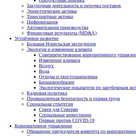
Продуктовая линейка
Закупочная деятельность и цепочка поставок
Энергетические активы
Транспортные активы
Цифровизация
Автоматизация производства
Финансовые результаты (MD&A)
Устойчивое развитие
Большая Норильская экспедиция
Экология и изменение климата
Совершенствование корпоративного управле
Изменение климата
Воздух
Вода
Отходы и хвостохранилища
Биоразнообразие
Экологические показатели по зарубежным ак
Кадровая политика
Промышленная безопасность и охрана труда
Социальная стратегия
Север для Северян
Социальные инвестиции
Первые против COVID‑19
Корпоративное управление
Обращение председателя комитета по корпоративн