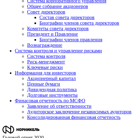
Система корпоративного управления
Общее собрание акционеров
Совет директоров
Состав совета директоров
Биографии членов совета директоров
Комитеты совета директоров
Президент и Правление
Биографии членов правления
Вознаграждение
Система контроля и управление рисками
Система контроля
Риск-менеджмент
Ключевые риски
Информация для инвесторов
Акционерный капитал
Ценные бумаги
Дивидендная политика
Долговые инструменты
Финасовая отчетность по МСФО
Заявление об ответственности
Аудиторское заключение независимых аудиторов
Консолидированная финансовая отчетность
Годовой отчет 2020