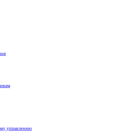
ния
тивам
ому управлению