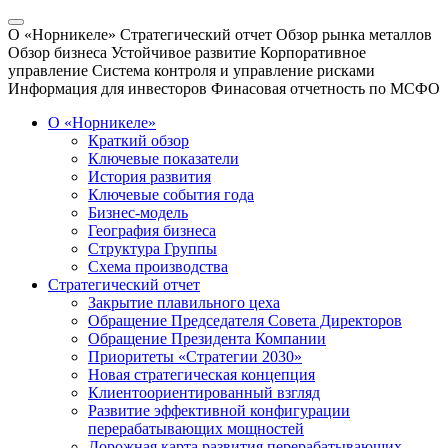
О «Норникеле»
Стратегический отчет
Обзор рынка металлов
Обзор бизнеса
Устойчивое развитие
Корпоративное
управление
Система контроля и управление рисками
Информация для инвесторов
Финасовая отчетность по МСФО
О «Норникеле»
Краткий обзор
Ключевые показатели
История развития
Ключевые события года
Бизнес-модель
География бизнеса
Структура Группы
Схема производства
Стратегический отчет
Закрытие плавильного цеха
Обращение Председателя Совета Директоров
Обращение Президента Компании
Приоритеты «Стратегии 2030»
Новая стратегическая концепция
Клиентоориентированный взгляд
Развитие эффективной конфигурации
перерабатывающих мощностей
Дорожная карта развития перерабатывающих