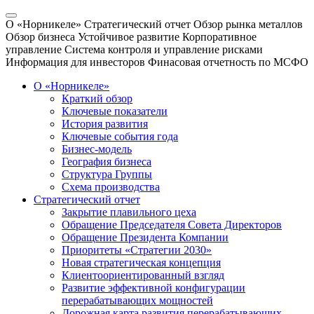
О «Норникеле»
Стратегический отчет
Обзор рынка металлов
Обзор бизнеса
Устойчивое развитие
Корпоративное
управление
Система контроля и управление рисками
Информация для инвесторов
Финасовая отчетность по МСФО
О «Норникеле»
Краткий обзор
Ключевые показатели
История развития
Ключевые события года
Бизнес-модель
География бизнеса
Структура Группы
Схема производства
Стратегический отчет
Закрытие плавильного цеха
Обращение Председателя Совета Директоров
Обращение Президента Компании
Приоритеты «Стратегии 2030»
Новая стратегическая концепция
Клиентоориентированный взгляд
Развитие эффективной конфигурации
перерабатывающих мощностей
Дорожная карта развития перерабатывающих