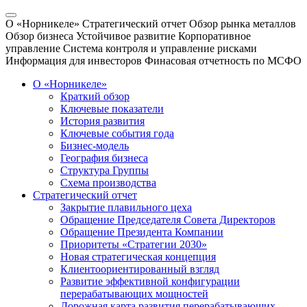
О «Норникеле»
Стратегический отчет
Обзор рынка металлов
Обзор бизнеса
Устойчивое развитие
Корпоративное
управление
Система контроля и управление рисками
Информация для инвесторов
Финасовая отчетность по МСФО
О «Норникеле»
Краткий обзор
Ключевые показатели
История развития
Ключевые события года
Бизнес-модель
География бизнеса
Структура Группы
Схема производства
Стратегический отчет
Закрытие плавильного цеха
Обращение Председателя Совета Директоров
Обращение Президента Компании
Приоритеты «Стратегии 2030»
Новая стратегическая концепция
Клиентоориентированный взгляд
Развитие эффективной конфигурации
перерабатывающих мощностей
Дорожная карта развития перерабатывающих