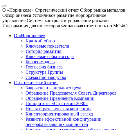
О «Норникеле»
Стратегический отчет
Обзор рынка металлов
Обзор бизнеса
Устойчивое развитие
Корпоративное
управление
Система контроля и управление рисками
Информация для инвесторов
Финасовая отчетность по МСФО
О «Норникеле»
Краткий обзор
Ключевые показатели
История развития
Ключевые события года
Бизнес-модель
География бизнеса
Структура Группы
Схема производства
Стратегический отчет
Закрытие плавильного цеха
Обращение Председателя Совета Директоров
Обращение Президента Компании
Приоритеты «Стратегии 2030»
Новая стратегическая концепция
Клиентоориентированный взгляд
Развитие эффективной конфигурации
перерабатывающих мощностей
Дорожная карта развития перерабатывающих