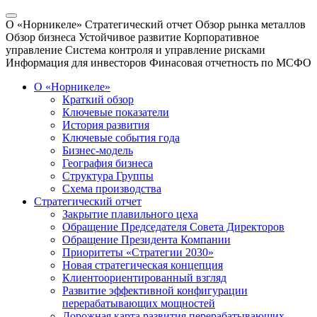
О «Норникеле»
Стратегический отчет
Обзор рынка металлов
Обзор бизнеса
Устойчивое развитие
Корпоративное
управление
Система контроля и управление рисками
Информация для инвесторов
Финасовая отчетность по МСФО
О «Норникеле»
Краткий обзор
Ключевые показатели
История развития
Ключевые события года
Бизнес-модель
География бизнеса
Структура Группы
Схема производства
Стратегический отчет
Закрытие плавильного цеха
Обращение Председателя Совета Директоров
Обращение Президента Компании
Приоритеты «Стратегии 2030»
Новая стратегическая концепция
Клиентоориентированный взгляд
Развитие эффективной конфигурации
перерабатывающих мощностей
Дорожная карта развития перерабатывающих