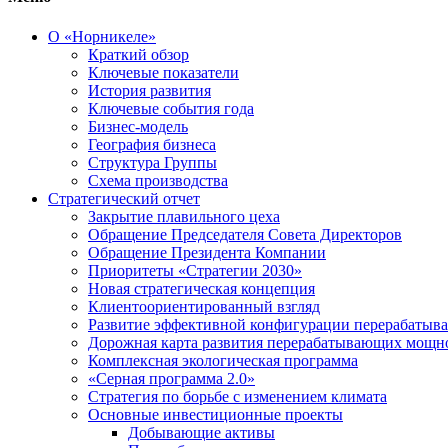
О «Норникеле»
Краткий обзор
Ключевые показатели
История развития
Ключевые события года
Бизнес-модель
География бизнеса
Структура Группы
Схема производства
Стратегический отчет
Закрытие плавильного цеха
Обращение Председателя Совета Директоров
Обращение Президента Компании
Приоритеты «Стратегии 2030»
Новая стратегическая концепция
Клиентоориентированный взгляд
Развитие эффективной конфигурации перерабаты
Дорожная карта развития перерабатывающих мощн
Комплексная экологическая программа
«Серная программа 2.0»
Стратегия по борьбе с изменением климата
Основные инвестиционные проекты
Добывающие активы