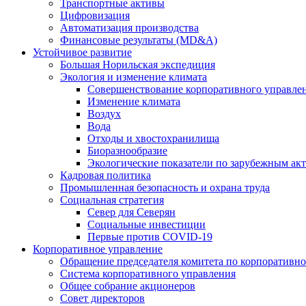
Транспортные активы
Цифровизация
Автоматизация производства
Финансовые результаты (MD&A)
Устойчивое развитие
Большая Норильская экспедиция
Экология и изменение климата
Совершенствование корпоративного управле
Изменение климата
Воздух
Вода
Отходы и хвостохранилища
Биоразнообразие
Экологические показатели по зарубежным ак
Кадровая политика
Промышленная безопасность и охрана труда
Социальная стратегия
Север для Северян
Социальные инвестиции
Первые против COVID‑19
Корпоративное управление
Обращение председателя комитета по корпоративн
Система корпоративного управления
Общее собрание акционеров
Совет директоров