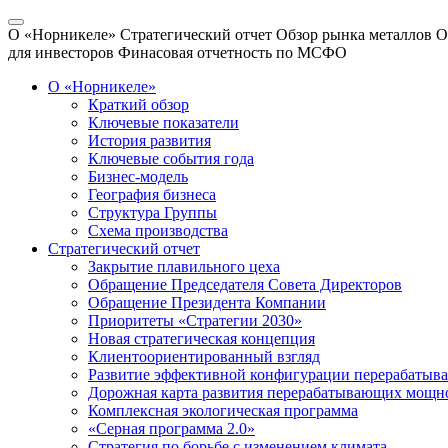
О «Норникеле»
Стратегический отчет
Обзор рынка металлов
О
для инвесторов
Финасовая отчетность по МСФО
О «Норникеле»
Краткий обзор
Ключевые показатели
История развития
Ключевые события года
Бизнес-модель
География бизнеса
Структура Группы
Схема производства
Стратегический отчет
Закрытие плавильного цеха
Обращение Председателя Совета Директоров
Обращение Президента Компании
Приоритеты «Стратегии 2030»
Новая стратегическая концепция
Клиентоориентированный взгляд
Развитие эффективной конфигурации перерабаты
Дорожная карта развития перерабатывающих мощн
Комплексная экологическая программа
«Серная программа 2.0»
Стратегия по борьбе с изменением климата