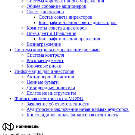
Система корпоративного управления
Общее собрание акционеров
Совет директоров
Состав совета директоров
Биографии членов совета директоров
Комитеты совета директоров
Президент и Правление
Биографии членов правления
Вознаграждение
Система контроля и управление рисками
Система контроля
Риск-менеджмент
Ключевые риски
Информация для инвесторов
Акционерный капитал
Ценные бумаги
Дивидендная политика
Долговые инструменты
Финасовая отчетность по МСФО
Заявление об ответственности
Аудиторское заключение независимых аудиторов
Консолидированная финансовая отчетность
Годовой отчет 2020