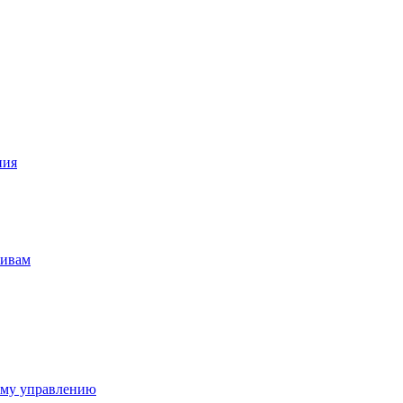
ния
тивам
ому управлению