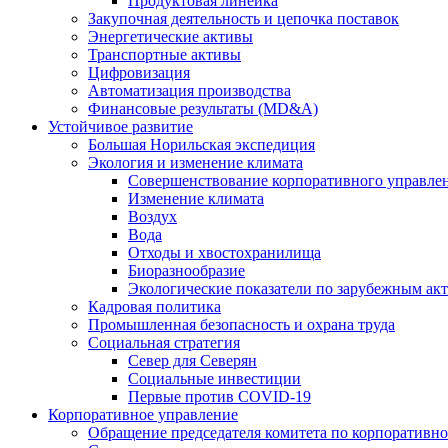
Продуктовая линейка
Закупочная деятельность и цепочка поставок
Энергетические активы
Транспортные активы
Цифровизация
Автоматизация производства
Финансовые результаты (MD&A)
Устойчивое развитие
Большая Норильская экспедиция
Экология и изменение климата
Совершенствование корпоративного управле
Изменение климата
Воздух
Вода
Отходы и хвостохранилища
Биоразнообразие
Экологические показатели по зарубежным ак
Кадровая политика
Промышленная безопасность и охрана труда
Социальная стратегия
Север для Северян
Социальные инвестиции
Первые против COVID‑19
Корпоративное управление
Обращение председателя комитета по корпоративн