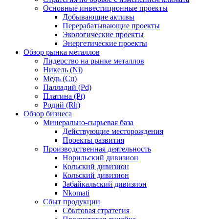
Основные инвестиционные проекты
Добывающие активы
Перерабатывающие проекты
Экологические проекты
Энергетические проекты
Обзор рынка металлов
Лидерство на рынке металлов
Никель (Ni)
Медь (Cu)
Палладий (Pd)
Платина (Pt)
Родий (Rh)
Обзор бизнеса
Минерально-сырьевая база
Действующие месторождения
Проекты развития
Производственная деятельность
Норильский дивизион
Кольский дивизион
Кольский дивизион
Забайкальский дивизион
Nkomati
Сбыт продукции
Сбытовая стратегия