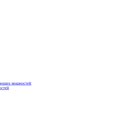
вающих мощностей
остей