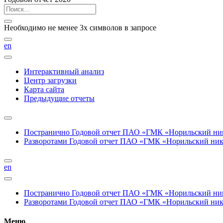
Необходимо не менее 3х символов в запросе
en
Интерактивный анализ
Центр загрузки
Карта сайта
Предыдущие отчеты
Постранично
Годовой отчет ПАО «ГМК «Норильский нике
Разворотами
Годовой отчет ПАО «ГМК «Норильский никел
en
Постранично
Годовой отчет ПАО «ГМК «Норильский нике
Разворотами
Годовой отчет ПАО «ГМК «Норильский никел
Меню