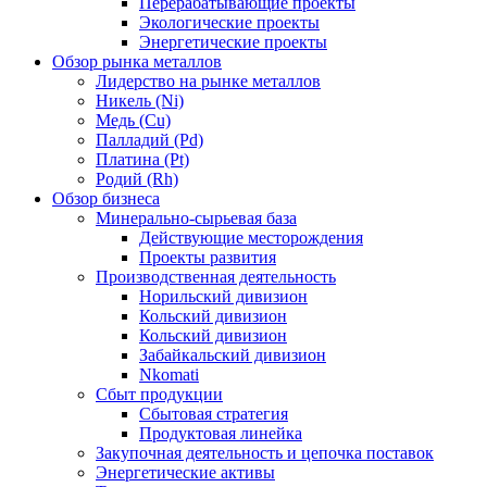
Перерабатывающие проекты
Экологические проекты
Энергетические проекты
Обзор рынка металлов
Лидерство на рынке металлов
Никель (Ni)
Медь (Cu)
Палладий (Pd)
Платина (Pt)
Родий (Rh)
Обзор бизнеса
Минерально-сырьевая база
Действующие месторождения
Проекты развития
Производственная деятельность
Норильский дивизион
Кольский дивизион
Кольский дивизион
Забайкальский дивизион
Nkomati
Сбыт продукции
Сбытовая стратегия
Продуктовая линейка
Закупочная деятельность и цепочка поставок
Энергетические активы