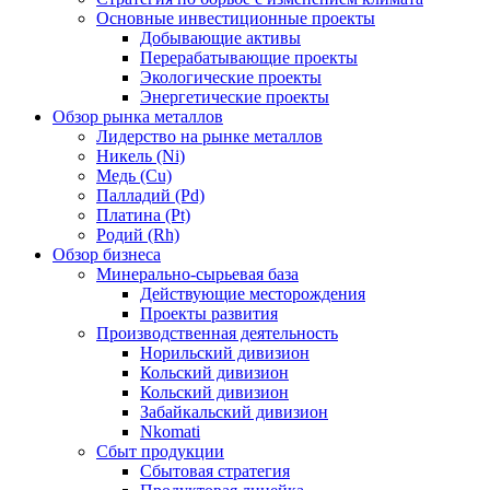
Основные инвестиционные проекты
Добывающие активы
Перерабатывающие проекты
Экологические проекты
Энергетические проекты
Обзор рынка металлов
Лидерство на рынке металлов
Никель (Ni)
Медь (Cu)
Палладий (Pd)
Платина (Pt)
Родий (Rh)
Обзор бизнеса
Минерально-сырьевая база
Действующие месторождения
Проекты развития
Производственная деятельность
Норильский дивизион
Кольский дивизион
Кольский дивизион
Забайкальский дивизион
Nkomati
Сбыт продукции
Сбытовая стратегия