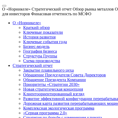
О «Норникеле»
Стратегический отчет
Обзор рынка металлов
О
для инвесторов
Финасовая отчетность по МСФО
О «Норникеле»
Краткий обзор
Ключевые показатели
История развития
Ключевые события года
Бизнес-модель
География бизнеса
Структура Группы
Схема производства
Стратегический отчет
Закрытие плавильного цеха
Обращение Председателя Совета Директоров
Обращение Президента Компании
Приоритеты «Стратегии 2030»
Новая стратегическая концепция
Клиентоориентированный взгляд
Развитие эффективной конфигурации перерабаты
Дорожная карта развития перерабатывающих мощн
Комплексная экологическая программа
«Серная программа 2.0»
Стратегия по борьбе с изменением климата