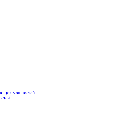
вающих мощностей
остей