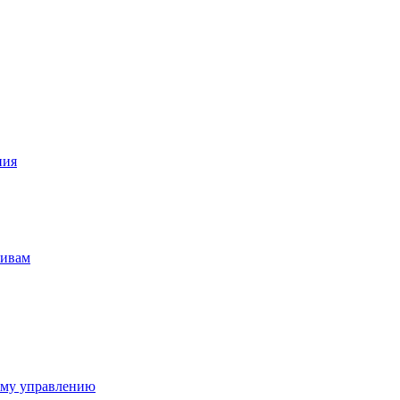
ния
тивам
ому управлению