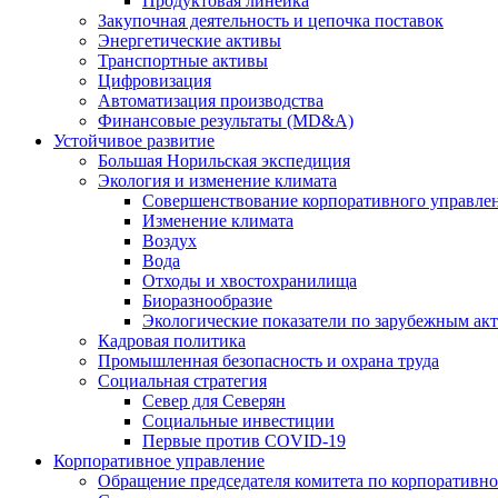
Продуктовая линейка
Закупочная деятельность и цепочка поставок
Энергетические активы
Транспортные активы
Цифровизация
Автоматизация производства
Финансовые результаты (MD&A)
Устойчивое развитие
Большая Норильская экспедиция
Экология и изменение климата
Совершенствование корпоративного управле
Изменение климата
Воздух
Вода
Отходы и хвостохранилища
Биоразнообразие
Экологические показатели по зарубежным ак
Кадровая политика
Промышленная безопасность и охрана труда
Социальная стратегия
Север для Северян
Социальные инвестиции
Первые против COVID‑19
Корпоративное управление
Обращение председателя комитета по корпоративн