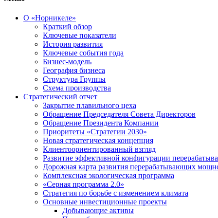
О «Норникеле»
Краткий обзор
Ключевые показатели
История развития
Ключевые события года
Бизнес-модель
География бизнеса
Структура Группы
Схема производства
Стратегический отчет
Закрытие плавильного цеха
Обращение Председателя Совета Директоров
Обращение Президента Компании
Приоритеты «Стратегии 2030»
Новая стратегическая концепция
Клиентоориентированный взгляд
Развитие эффективной конфигурации перерабаты
Дорожная карта развития перерабатывающих мощн
Комплексная экологическая программа
«Серная программа 2.0»
Стратегия по борьбе с изменением климата
Основные инвестиционные проекты
Добывающие активы