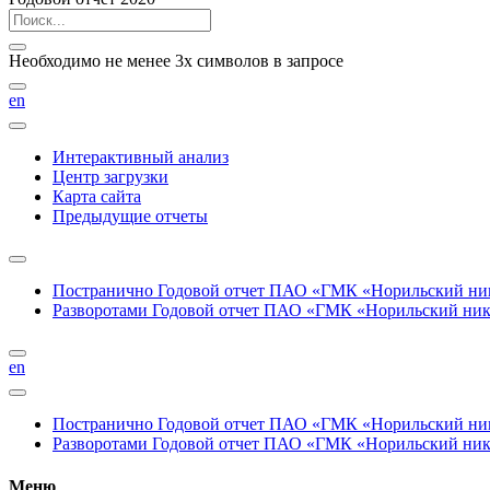
Необходимо не менее 3х символов в запросе
en
Интерактивный анализ
Центр загрузки
Карта сайта
Предыдущие отчеты
Постранично
Годовой отчет ПАО «ГМК «Норильский нике
Разворотами
Годовой отчет ПАО «ГМК «Норильский никел
en
Постранично
Годовой отчет ПАО «ГМК «Норильский нике
Разворотами
Годовой отчет ПАО «ГМК «Норильский никел
Меню