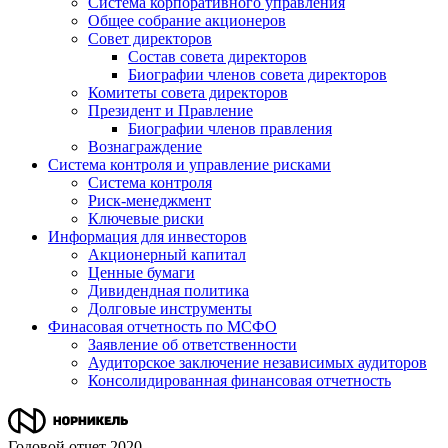
Система корпоративного управления
Общее собрание акционеров
Совет директоров
Состав совета директоров
Биографии членов совета директоров
Комитеты совета директоров
Президент и Правление
Биографии членов правления
Вознаграждение
Система контроля и управление рисками
Система контроля
Риск-менеджмент
Ключевые риски
Информация для инвесторов
Акционерный капитал
Ценные бумаги
Дивидендная политика
Долговые инструменты
Финасовая отчетность по МСФО
Заявление об ответственности
Аудиторское заключение независимых аудиторов
Консолидированная финансовая отчетность
Годовой отчет 2020