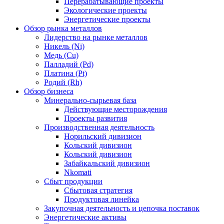
Перерабатывающие проекты
Экологические проекты
Энергетические проекты
Обзор рынка металлов
Лидерство на рынке металлов
Никель (Ni)
Медь (Cu)
Палладий (Pd)
Платина (Pt)
Родий (Rh)
Обзор бизнеса
Минерально-сырьевая база
Действующие месторождения
Проекты развития
Производственная деятельность
Норильский дивизион
Кольский дивизион
Кольский дивизион
Забайкальский дивизион
Nkomati
Сбыт продукции
Сбытовая стратегия
Продуктовая линейка
Закупочная деятельность и цепочка поставок
Энергетические активы