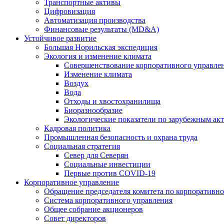
Транспортные активы
Цифровизация
Автоматизация производства
Финансовые результаты (MD&A)
Устойчивое развитие
Большая Норильская экспедиция
Экология и изменение климата
Совершенствование корпоративного управле
Изменение климата
Воздух
Вода
Отходы и хвостохранилища
Биоразнообразие
Экологические показатели по зарубежным ак
Кадровая политика
Промышленная безопасность и охрана труда
Социальная стратегия
Север для Северян
Социальные инвестиции
Первые против COVID‑19
Корпоративное управление
Обращение председателя комитета по корпоративн
Система корпоративного управления
Общее собрание акционеров
Совет директоров