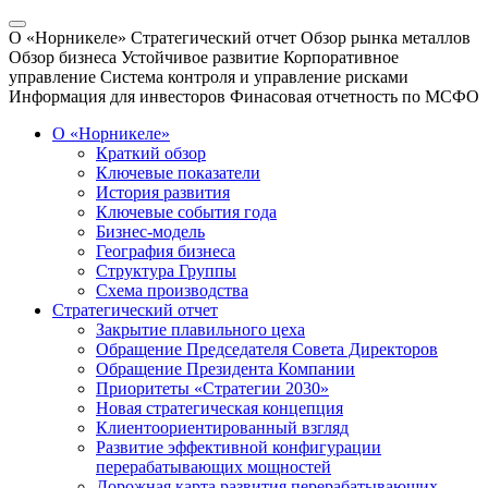
О «Норникеле»
Стратегический отчет
Обзор рынка металлов
Обзор бизнеса
Устойчивое развитие
Корпоративное
управление
Система контроля и управление рисками
Информация для инвесторов
Финасовая отчетность по МСФО
О «Норникеле»
Краткий обзор
Ключевые показатели
История развития
Ключевые события года
Бизнес-модель
География бизнеса
Структура Группы
Схема производства
Стратегический отчет
Закрытие плавильного цеха
Обращение Председателя Совета Директоров
Обращение Президента Компании
Приоритеты «Стратегии 2030»
Новая стратегическая концепция
Клиентоориентированный взгляд
Развитие эффективной конфигурации
перерабатывающих мощностей
Дорожная карта развития перерабатывающих