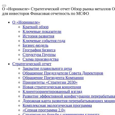
О «Норникеле»
Стратегический отчет
Обзор рынка металлов
О
для инвесторов
Финасовая отчетность по МСФО
О «Норникеле»
Краткий обзор
Ключевые показатели
История развития
Ключевые события года
Бизнес-модель
География бизнеса
Структура Группы
Схема производства
Стратегический отчет
Закрытие плавильного цеха
Обращение Председателя Совета Директоров
Обращение Президента Компании
Приоритеты «Стратегии 2030»
Новая стратегическая концепция
Клиентоориентированный взгляд
Развитие эффективной конфигурации перерабаты
Дорожная карта развития перерабатывающих мощн
Комплексная экологическая программа
«Серная программа 2.0»
Стратегия по борьбе с изменением климата