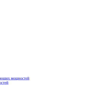
вающих мощностей
остей