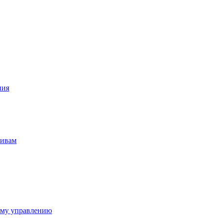
ния
тивам
ому управлению