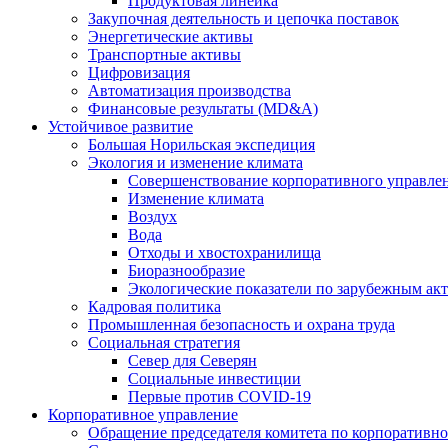
Продуктовая линейка
Закупочная деятельность и цепочка поставок
Энергетические активы
Транспортные активы
Цифровизация
Автоматизация производства
Финансовые результаты (MD&A)
Устойчивое развитие
Большая Норильская экспедиция
Экология и изменение климата
Совершенствование корпоративного управле
Изменение климата
Воздух
Вода
Отходы и хвостохранилища
Биоразнообразие
Экологические показатели по зарубежным ак
Кадровая политика
Промышленная безопасность и охрана труда
Социальная стратегия
Север для Северян
Социальные инвестиции
Первые против COVID‑19
Корпоративное управление
Обращение председателя комитета по корпоративн