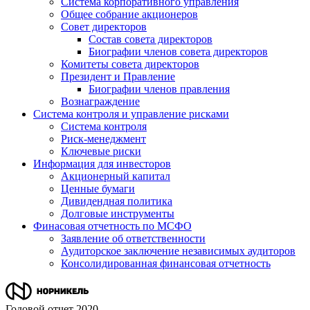
Система корпоративного управления
Общее собрание акционеров
Совет директоров
Состав совета директоров
Биографии членов совета директоров
Комитеты совета директоров
Президент и Правление
Биографии членов правления
Вознаграждение
Система контроля и управление рисками
Система контроля
Риск-менеджмент
Ключевые риски
Информация для инвесторов
Акционерный капитал
Ценные бумаги
Дивидендная политика
Долговые инструменты
Финасовая отчетность по МСФО
Заявление об ответственности
Аудиторское заключение независимых аудиторов
Консолидированная финансовая отчетность
Годовой отчет 2020