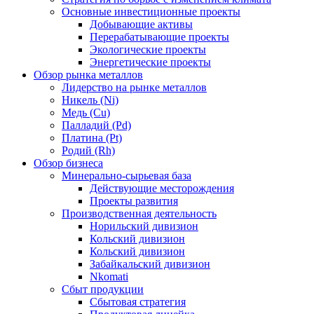
Основные инвестиционные проекты
Добывающие активы
Перерабатывающие проекты
Экологические проекты
Энергетические проекты
Обзор рынка металлов
Лидерство на рынке металлов
Никель (Ni)
Медь (Cu)
Палладий (Pd)
Платина (Pt)
Родий (Rh)
Обзор бизнеса
Минерально-сырьевая база
Действующие месторождения
Проекты развития
Производственная деятельность
Норильский дивизион
Кольский дивизион
Кольский дивизион
Забайкальский дивизион
Nkomati
Сбыт продукции
Сбытовая стратегия