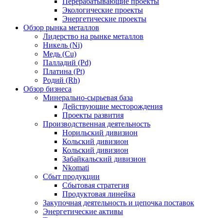
Перерабатывающие проекты
Экологические проекты
Энергетические проекты
Обзор рынка металлов
Лидерство на рынке металлов
Никель (Ni)
Медь (Cu)
Палладий (Pd)
Платина (Pt)
Родий (Rh)
Обзор бизнеса
Минерально-сырьевая база
Действующие месторождения
Проекты развития
Производственная деятельность
Норильский дивизион
Кольский дивизион
Кольский дивизион
Забайкальский дивизион
Nkomati
Сбыт продукции
Сбытовая стратегия
Продуктовая линейка
Закупочная деятельность и цепочка поставок
Энергетические активы