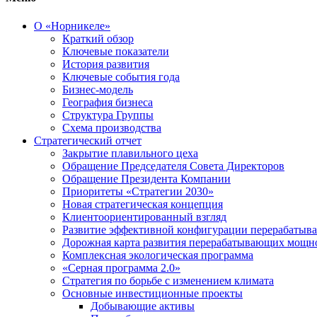
О «Норникеле»
Краткий обзор
Ключевые показатели
История развития
Ключевые события года
Бизнес-модель
География бизнеса
Структура Группы
Схема производства
Стратегический отчет
Закрытие плавильного цеха
Обращение Председателя Совета Директоров
Обращение Президента Компании
Приоритеты «Стратегии 2030»
Новая стратегическая концепция
Клиентоориентированный взгляд
Развитие эффективной конфигурации перерабаты
Дорожная карта развития перерабатывающих мощн
Комплексная экологическая программа
«Серная программа 2.0»
Стратегия по борьбе с изменением климата
Основные инвестиционные проекты
Добывающие активы