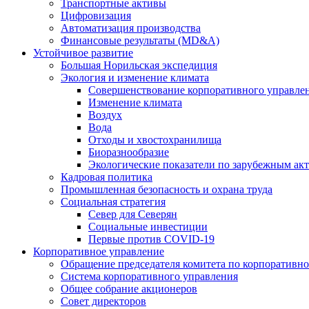
Транспортные активы
Цифровизация
Автоматизация производства
Финансовые результаты (MD&A)
Устойчивое развитие
Большая Норильская экспедиция
Экология и изменение климата
Совершенствование корпоративного управле
Изменение климата
Воздух
Вода
Отходы и хвостохранилища
Биоразнообразие
Экологические показатели по зарубежным ак
Кадровая политика
Промышленная безопасность и охрана труда
Социальная стратегия
Север для Северян
Социальные инвестиции
Первые против COVID‑19
Корпоративное управление
Обращение председателя комитета по корпоративн
Система корпоративного управления
Общее собрание акционеров
Совет директоров