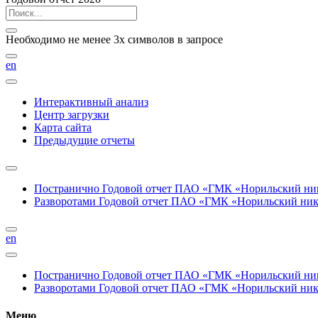
Необходимо не менее 3х символов в запросе
en
Интерактивный анализ
Центр загрузки
Карта сайта
Предыдущие отчеты
Постранично
Годовой отчет ПАО «ГМК «Норильский нике
Разворотами
Годовой отчет ПАО «ГМК «Норильский никел
en
Постранично
Годовой отчет ПАО «ГМК «Норильский нике
Разворотами
Годовой отчет ПАО «ГМК «Норильский никел
Меню