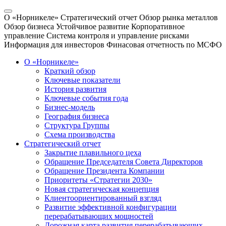
О «Норникеле»
Стратегический отчет
Обзор рынка металлов
Обзор бизнеса
Устойчивое развитие
Корпоративное
управление
Система контроля и управление рисками
Информация для инвесторов
Финасовая отчетность по МСФО
О «Норникеле»
Краткий обзор
Ключевые показатели
История развития
Ключевые события года
Бизнес-модель
География бизнеса
Структура Группы
Схема производства
Стратегический отчет
Закрытие плавильного цеха
Обращение Председателя Совета Директоров
Обращение Президента Компании
Приоритеты «Стратегии 2030»
Новая стратегическая концепция
Клиентоориентированный взгляд
Развитие эффективной конфигурации
перерабатывающих мощностей
Дорожная карта развития перерабатывающих