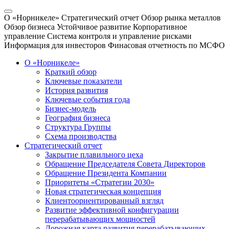
О «Норникеле»
Стратегический отчет
Обзор рынка металлов
Обзор бизнеса
Устойчивое развитие
Корпоративное
управление
Система контроля и управление рисками
Информация для инвесторов
Финасовая отчетность по МСФО
О «Норникеле»
Краткий обзор
Ключевые показатели
История развития
Ключевые события года
Бизнес-модель
География бизнеса
Структура Группы
Схема производства
Стратегический отчет
Закрытие плавильного цеха
Обращение Председателя Совета Директоров
Обращение Президента Компании
Приоритеты «Стратегии 2030»
Новая стратегическая концепция
Клиентоориентированный взгляд
Развитие эффективной конфигурации
перерабатывающих мощностей
Дорожная карта развития перерабатывающих