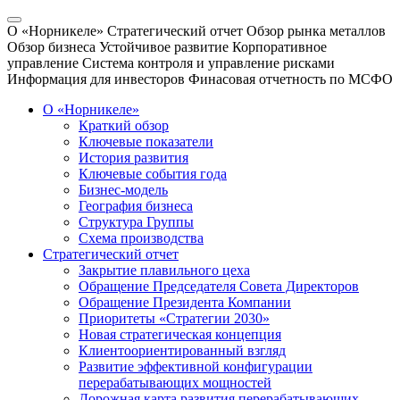
О «Норникеле»
Стратегический отчет
Обзор рынка металлов
Обзор бизнеса
Устойчивое развитие
Корпоративное
управление
Система контроля и управление рисками
Информация для инвесторов
Финасовая отчетность по МСФО
О «Норникеле»
Краткий обзор
Ключевые показатели
История развития
Ключевые события года
Бизнес-модель
География бизнеса
Структура Группы
Схема производства
Стратегический отчет
Закрытие плавильного цеха
Обращение Председателя Совета Директоров
Обращение Президента Компании
Приоритеты «Стратегии 2030»
Новая стратегическая концепция
Клиентоориентированный взгляд
Развитие эффективной конфигурации
перерабатывающих мощностей
Дорожная карта развития перерабатывающих