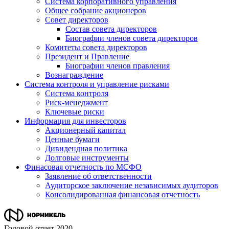
Система корпоративного управления
Общее собрание акционеров
Совет директоров
Состав совета директоров
Биографии членов совета директоров
Комитеты совета директоров
Президент и Правление
Биографии членов правления
Вознаграждение
Система контроля и управление рисками
Система контроля
Риск-менеджмент
Ключевые риски
Информация для инвесторов
Акционерный капитал
Ценные бумаги
Дивидендная политика
Долговые инструменты
Финасовая отчетность по МСФО
Заявление об ответственности
Аудиторское заключение независимых аудиторов
Консолидированная финансовая отчетность
Годовой отчет 2020