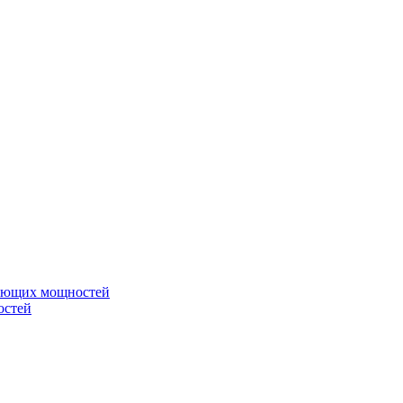
вающих мощностей
остей