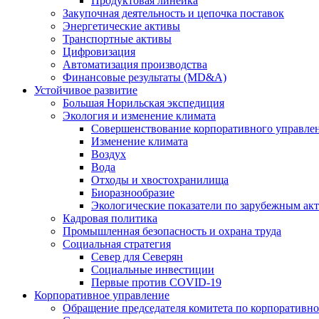
Продуктовая линейка
Закупочная деятельность и цепочка поставок
Энергетические активы
Транспортные активы
Цифровизация
Автоматизация производства
Финансовые результаты (MD&A)
Устойчивое развитие
Большая Норильская экспедиция
Экология и изменение климата
Совершенствование корпоративного управле
Изменение климата
Воздух
Вода
Отходы и хвостохранилища
Биоразнообразие
Экологические показатели по зарубежным ак
Кадровая политика
Промышленная безопасность и охрана труда
Социальная стратегия
Север для Северян
Социальные инвестиции
Первые против COVID‑19
Корпоративное управление
Обращение председателя комитета по корпоративн