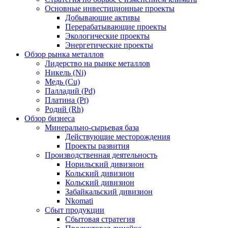
Основные инвестиционные проекты
Добывающие активы
Перерабатывающие проекты
Экологические проекты
Энергетические проекты
Обзор рынка металлов
Лидерство на рынке металлов
Никель (Ni)
Медь (Cu)
Палладий (Pd)
Платина (Pt)
Родий (Rh)
Обзор бизнеса
Минерально-сырьевая база
Действующие месторождения
Проекты развития
Производственная деятельность
Норильский дивизион
Кольский дивизион
Кольский дивизион
Забайкальский дивизион
Nkomati
Сбыт продукции
Сбытовая стратегия