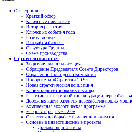
О «Норникеле»
Краткий обзор
Ключевые показатели
История развития
Ключевые события года
Бизнес-модель
География бизнеса
Структура Группы
Схема производства
Стратегический отчет
Закрытие плавильного цеха
Обращение Председателя Совета Директоров
Обращение Президента Компании
Приоритеты «Стратегии 2030»
Новая стратегическая концепция
Клиентоориентированный взгляд
Развитие эффективной конфигурации перерабаты
Дорожная карта развития перерабатывающих мощн
Комплексная экологическая программа
«Серная программа 2.0»
Стратегия по борьбе с изменением климата
Основные инвестиционные проекты
Добывающие активы