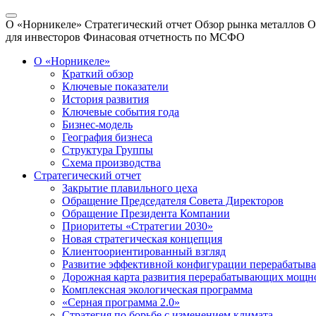
О «Норникеле»
Стратегический отчет
Обзор рынка металлов
О
для инвесторов
Финасовая отчетность по МСФО
О «Норникеле»
Краткий обзор
Ключевые показатели
История развития
Ключевые события года
Бизнес-модель
География бизнеса
Структура Группы
Схема производства
Стратегический отчет
Закрытие плавильного цеха
Обращение Председателя Совета Директоров
Обращение Президента Компании
Приоритеты «Стратегии 2030»
Новая стратегическая концепция
Клиентоориентированный взгляд
Развитие эффективной конфигурации перерабаты
Дорожная карта развития перерабатывающих мощн
Комплексная экологическая программа
«Серная программа 2.0»
Стратегия по борьбе с изменением климата