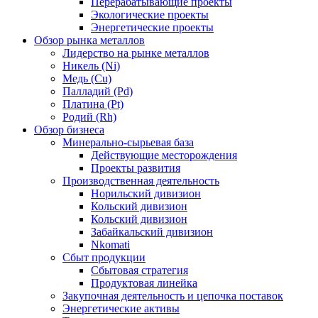
Перерабатывающие проекты
Экологические проекты
Энергетические проекты
Обзор рынка металлов
Лидерство на рынке металлов
Никель (Ni)
Медь (Cu)
Палладий (Pd)
Платина (Pt)
Родий (Rh)
Обзор бизнеса
Минерально-сырьевая база
Действующие месторождения
Проекты развития
Производственная деятельность
Норильский дивизион
Кольский дивизион
Кольский дивизион
Забайкальский дивизион
Nkomati
Сбыт продукции
Сбытовая стратегия
Продуктовая линейка
Закупочная деятельность и цепочка поставок
Энергетические активы