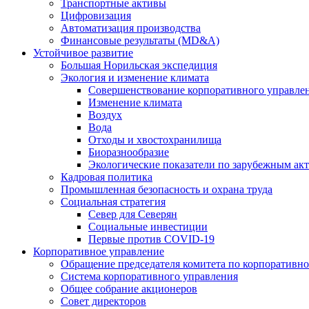
Транспортные активы
Цифровизация
Автоматизация производства
Финансовые результаты (MD&A)
Устойчивое развитие
Большая Норильская экспедиция
Экология и изменение климата
Совершенствование корпоративного управле
Изменение климата
Воздух
Вода
Отходы и хвостохранилища
Биоразнообразие
Экологические показатели по зарубежным ак
Кадровая политика
Промышленная безопасность и охрана труда
Социальная стратегия
Север для Северян
Социальные инвестиции
Первые против COVID‑19
Корпоративное управление
Обращение председателя комитета по корпоративн
Система корпоративного управления
Общее собрание акционеров
Совет директоров