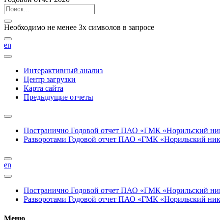
Необходимо не менее 3х символов в запросе
en
Интерактивный анализ
Центр загрузки
Карта сайта
Предыдущие отчеты
Постранично
Годовой отчет ПАО «ГМК «Норильский нике
Разворотами
Годовой отчет ПАО «ГМК «Норильский никел
en
Постранично
Годовой отчет ПАО «ГМК «Норильский нике
Разворотами
Годовой отчет ПАО «ГМК «Норильский никел
Меню