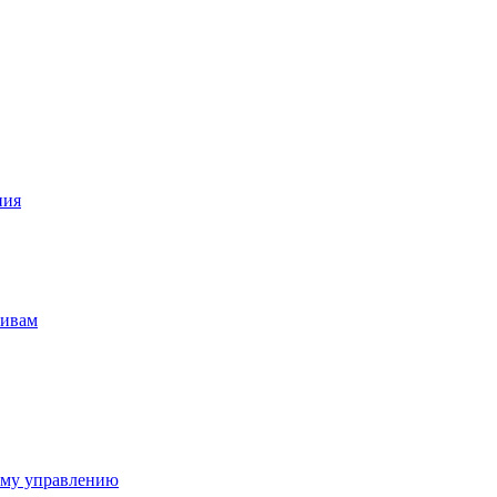
ния
тивам
ому управлению