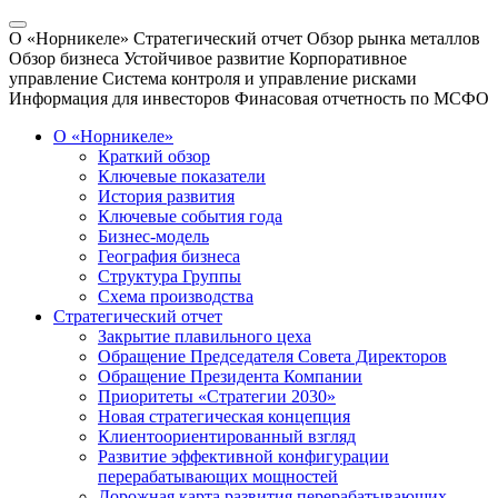
О «Норникеле»
Стратегический отчет
Обзор рынка металлов
Обзор бизнеса
Устойчивое развитие
Корпоративное
управление
Система контроля и управление рисками
Информация для инвесторов
Финасовая отчетность по МСФО
О «Норникеле»
Краткий обзор
Ключевые показатели
История развития
Ключевые события года
Бизнес-модель
География бизнеса
Структура Группы
Схема производства
Стратегический отчет
Закрытие плавильного цеха
Обращение Председателя Совета Директоров
Обращение Президента Компании
Приоритеты «Стратегии 2030»
Новая стратегическая концепция
Клиентоориентированный взгляд
Развитие эффективной конфигурации
перерабатывающих мощностей
Дорожная карта развития перерабатывающих