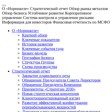
О «Норникеле»
Стратегический отчет
Обзор рынка металлов
Обзор бизнеса
Устойчивое развитие
Корпоративное
управление
Система контроля и управление рисками
Информация для инвесторов
Финасовая отчетность по МСФО
О «Норникеле»
Краткий обзор
Ключевые показатели
История развития
Ключевые события года
Бизнес-модель
География бизнеса
Структура Группы
Схема производства
Стратегический отчет
Закрытие плавильного цеха
Обращение Председателя Совета Директоров
Обращение Президента Компании
Приоритеты «Стратегии 2030»
Новая стратегическая концепция
Клиентоориентированный взгляд
Развитие эффективной конфигурации
перерабатывающих мощностей
Дорожная карта развития перерабатывающих